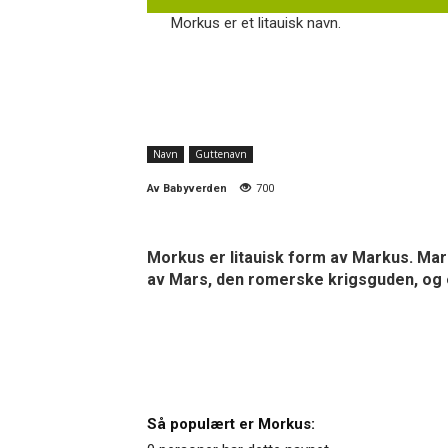
Morkus er et litauisk navn.
Navn
Guttenavn
Av
Babyverden
700
Morkus er litauisk form av Markus. Mark
av Mars, den romerske krigsguden, og e
Så populært er Morkus: