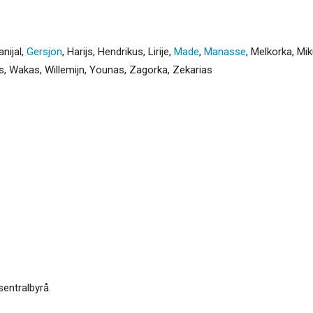
anijal
,
Gersjon
,
Harijs
,
Hendrikus
,
Lirije
,
Made
,
Manasse
,
Melkorka
,
Mik
s
,
Wakas
,
Willemijn
,
Younas
,
Zagorka
,
Zekarias
sentralbyrå.