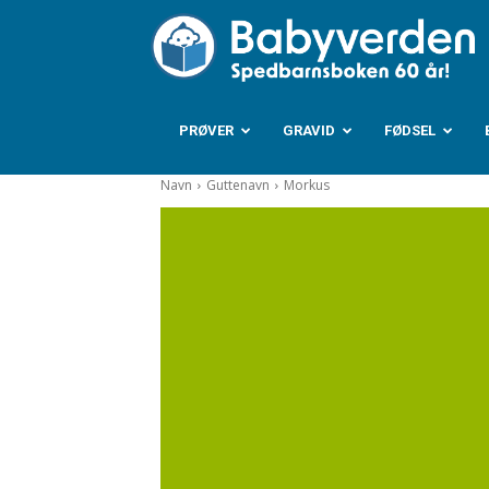
B
PRØVER
GRAVID
FØDSEL
Navn
Guttenavn
Morkus