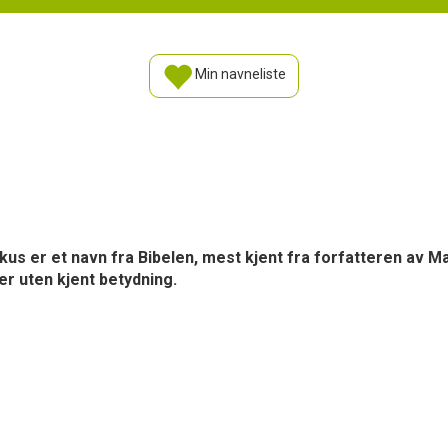
Min navneliste
us er et navn fra Bibelen, mest kjent fra forfatteren av M
r uten kjent betydning.