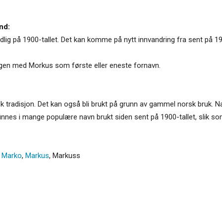
nd:
idlig på 1900-tallet. Det kan komme på nytt innvandring fra sent på 19
ingen med Morkus som første eller eneste fornavn.
tauisk tradisjon. Det kan også bli brukt på grunn av gammel norsk bruk
nes i mange populære navn brukt siden sent på 1900-tallet, slik s
,
Marko
,
Markus
,
Markuss