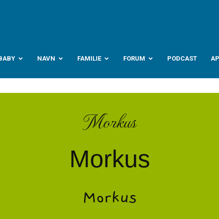
abyverden.no
BABY
NAVN
FAMILIE
FORUM
PODCAST
A
Morkus
Morkus
Morkus