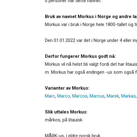
0 personer har dette navnet.
Bruk av navnet Morkus i Norge og andre la
Morkus var i bruk i Norge hele 1800-tallet og t
Den 01.01.2022 var det i Norge under 4 eller 
Derfor fungerer Morkus godt nå:
Morkus vil nå helst bli valgt fordi det har li
m. Morkus har også endingen -us som også fin
Varianter av Morkus:
Marc
,
Marco
,
Marcos
,
Marcus
,
Marek
,
Markas
Slik uttales Morkus:
mårkos, på litauisk
MÅRK-us, i eldre norsk bruk