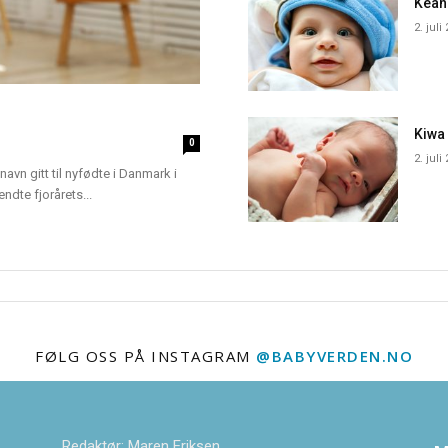
Kean
2. juli
Kiwa
0
2. juli
navn gitt til nyfødte i Danmark i
dte fjorårets...
FØLG OSS PÅ INSTAGRAM
@BABYVERDEN.NO
Redaktør: Maren Eriksen