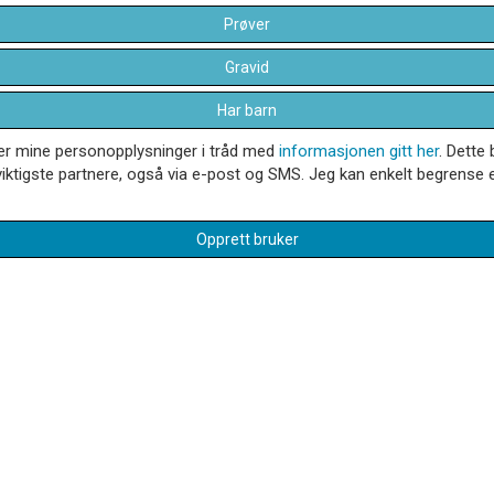
Prøver
Gravid
Har barn
dler mine personopplysninger i tråd med
informasjonen gitt her
. Dette 
iktigste partnere, også via e-post og SMS. Jeg kan enkelt begrense el
Opprett bruker