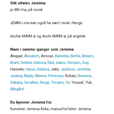
Slik uttales Jemima:
je-MII-ma, på norsk
JEMM-i-ma kan også ha vært i bruk i Norge
dschø-MAIM-ø og dschi-MAIM-ø, på engelsk
Navn i samme sjanger som Jemima:
Abigael
,
Absalom
,
Arnoas
,
Batseba
,
Bertie
,
Biniam
,
Bram
,
Debbie
,
Debora
,
Eliel
,
Gabor
,
Gersjon
,
Guy
,
Hannele
,
Harun
,
Indiana
,
Jabir
,
Jackson
,
Jeremia
,
Juoksa
,
Made
,
Mimmi
,
Primrose
,
Rohan
,
Rowena
,
Sakarja
,
Serafine
,
Serge
,
Timann
,
Uri
,
Yousaf
,
Yuli
,
Øllegård
Du kjenner Jemima fra:
Kunstner Jemima Kirke, manusforfatter Jemima