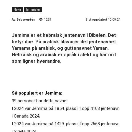
Navn
Jentenavn
Av
Babyverden
1229
Sist oppdatert 10.09.24
Jemima er et hebraisk jentenavn i Bibelen. Det
betyr due. På arabisk tilsvarer det jentenavnet
Yamama på arabisk, og guttenavnet Yaman.
Hebraisk og arabisk er språk i slekt og har ord
som ligner hverandre.
Så populært er Jemima:
39 personer har dette navnet.
I 2024 var Jemima på 1854. plass i Topp 4103 jentenavn
i Canada 2024.
I 2024 var Jemima på 1429. plass i Topp 2668 jentenavn
i Sveits 2024.