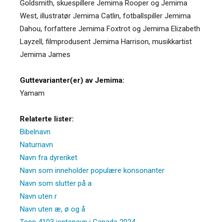
Goldsmith, skuespillere Jemima Rooper og Jemima
West, illustratør Jemima Catlin, fotballspiller Jemima
Dahou, forfattere Jemima Foxtrot og Jemima Elizabeth
Layzell, filmprodusent Jemima Harrison, musikkartist
Jemima James
Guttevarianter(er) av Jemima:
Yamam
Relaterte lister:
Bibelnavn
Naturnavn
Navn fra dyreriket
Navn som inneholder populære konsonanter
Navn som slutter på a
Navn uten r
Navn uten æ, ø og å
Topp 4103 jentenavn i Canada 2024