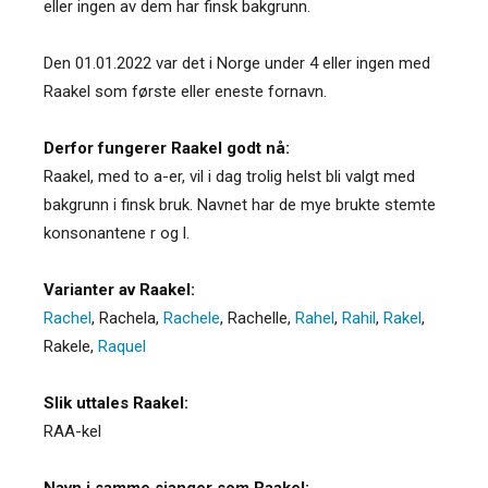
eller ingen av dem har finsk bakgrunn.
Den 01.01.2022 var det i Norge under 4 eller ingen med
Raakel som første eller eneste fornavn.
Derfor fungerer Raakel godt nå:
Raakel, med to a-er, vil i dag trolig helst bli valgt med
bakgrunn i finsk bruk. Navnet har de mye brukte stemte
konsonantene r og l.
Varianter av Raakel:
Rachel
,
Rachela
,
Rachele
,
Rachelle
,
Rahel
,
Rahil
,
Rakel
,
Rakele
,
Raquel
Slik uttales Raakel:
RAA-kel
Navn i samme sjanger som Raakel: