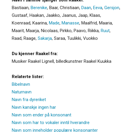
Bastiaan
,
Berenike
,
Baar
,
Christiaan
,
Daan
,
Eeva
,
Gersjon
,
Gustaaf
,
Haakan
,
Jaakko
,
Jaanus
,
Jaap
,
Klaas
,
Koenraad
,
Kaarina
,
Made
,
Manasse
,
Maalfrid
,
Maaria
,
Maarit
,
Maarja
,
Nicolaas
,
Pirkko
,
Paavo
,
Riikka
,
Ruut
,
Raad
,
Raage
,
Sakarja
,
Saraa
,
Tuulikki
,
Vuokko
Du kjenner Raakel fra:
Musiker Raakel Lignell, billedkunstner Raakel Kuukka
Relaterte lister:
Bibelnavn
Naturnavn
Navn fra dyreriket
Navn kanskje ingen har
Navn som ender på konsonant
Navn som har to vokaler inntil hverandre
Navn som inneholder populære konsonanter