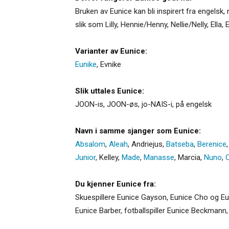
Bruken av Eunice kan bli inspirert fra engelsk
slik som Lilly, Hennie/Henny, Nellie/Nelly, Ell
Varianter av Eunice:
Eunike
,
Evnike
Slik uttales Eunice:
JOON-is, JOON-øs, jo-NAIS-i, på engelsk
Navn i samme sjanger som Eunice:
Absalom
,
Aleah
,
Andriejus
,
Batseba
,
Berenice
Junior
,
Kelley
,
Made
,
Manasse
,
Marcia
,
Nuno
,
O
Du kjenner Eunice fra:
Skuespillere Eunice Gayson, Eunice Cho og Eu
Eunice Barber, fotballspiller Eunice Beckmann