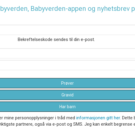
 Babyverden, Babyverden-appen og nyhetsbrev p
Bekreftelseskode sendes til din e-post.
Prøver
Gravid
Har barn
dler mine personopplysninger i tråd med
informasjonen gitt her
. Dette 
iktigste partnere, også via e-post og SMS. Jeg kan enkelt begrense el