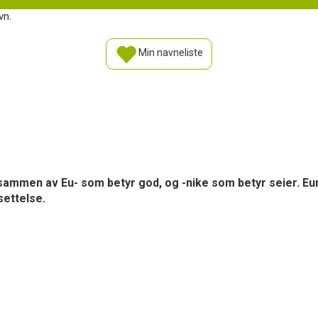
vn.
Min navneliste
 sammen av Eu- som betyr god, og -nike som betyr seier. Eu
settelse.