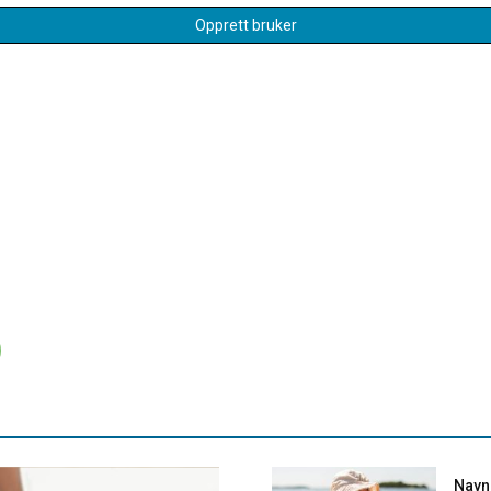
Opprett bruker
Navne