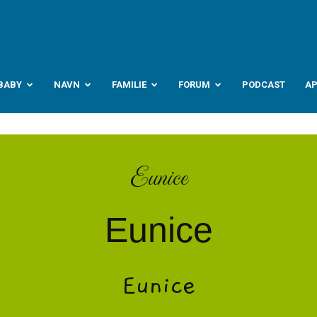
abyverden.no
BABY
NAVN
FAMILIE
FORUM
PODCAST
A
Eunice
Eunice
Eunice