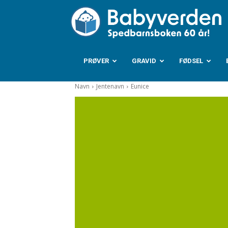
B
PRØVER
GRAVID
FØDSEL
Navn
Jentenavn
Eunice