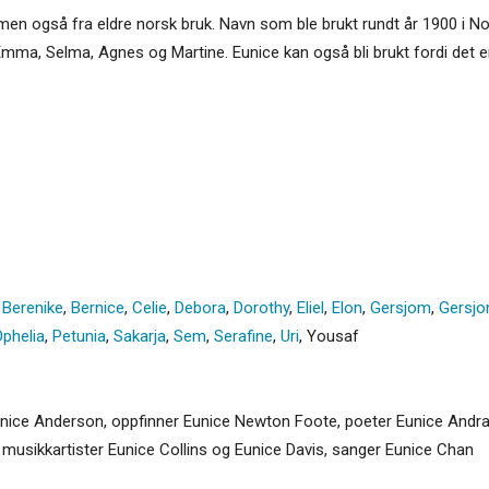
, men også fra eldre norsk bruk. Navn som ble brukt rundt år 1900 i No
a, Emma, Selma, Agnes og Martine. Eunice kan også bli brukt fordi det 
,
Berenike
,
Bernice
,
Celie
,
Debora
,
Dorothy
,
Eliel
,
Elon
,
Gersjom
,
Gersjo
phelia
,
Petunia
,
Sakarja
,
Sem
,
Serafine
,
Uri
,
Yousaf
nice Anderson, oppfinner Eunice Newton Foote, poeter Eunice Andrad
, musikkartister Eunice Collins og Eunice Davis, sanger Eunice Chan