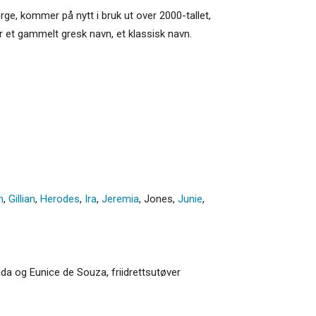
rge, kommer på nytt i bruk ut over 2000-tallet,
er et gammelt gresk navn, et klassisk navn.
n
,
Gillian
,
Herodes
,
Ira
,
Jeremia
,
Jones
,
Junie
,
a og Eunice de Souza, friidrettsutøver