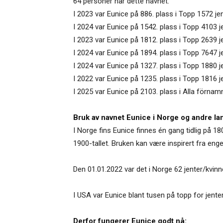
64 personer har dette navnet.
I 2023 var Eunice på 886. plass i Topp 1572 je
I 2024 var Eunice på 1542. plass i Topp 4103 
I 2023 var Eunice på 1812. plass i Topp 2639 j
I 2024 var Eunice på 1894. plass i Topp 7647 
I 2024 var Eunice på 1327. plass i Topp 1880 j
I 2022 var Eunice på 1235. plass i Topp 1816 je
I 2025 var Eunice på 2103. plass i Alla förnamn
Bruk av navnet Eunice i Norge og andre la
I Norge fins Eunice finnes én gang tidlig på 18
1900-tallet. Bruken kan være inspirert fra eng
Den 01.01.2022 var det i Norge 62 jenter/kvin
I USA var Eunice blant tusen på topp for jente
Derfor fungerer Eunice godt nå: