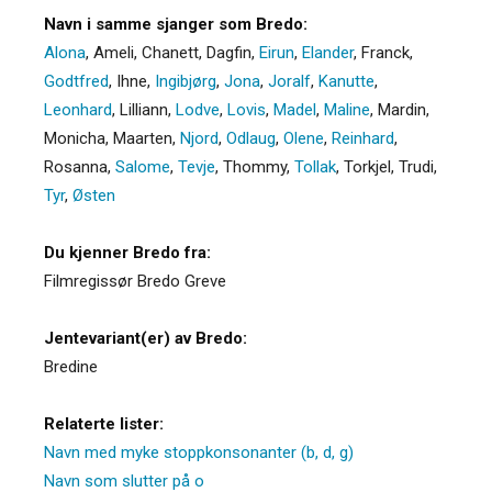
Navn i samme sjanger som Bredo:
Alona
,
Ameli
,
Chanett
,
Dagfin
,
Eirun
,
Elander
,
Franck
,
Godtfred
,
Ihne
,
Ingibjørg
,
Jona
,
Joralf
,
Kanutte
,
Leonhard
,
Lilliann
,
Lodve
,
Lovis
,
Madel
,
Maline
,
Mardin
,
Monicha
,
Maarten
,
Njord
,
Odlaug
,
Olene
,
Reinhard
,
Rosanna
,
Salome
,
Tevje
,
Thommy
,
Tollak
,
Torkjel
,
Trudi
,
Tyr
,
Østen
Du kjenner Bredo fra:
Filmregissør Bredo Greve
Jentevariant(er) av Bredo:
Bredine
Relaterte lister:
Navn med myke stoppkonsonanter (b, d, g)
Navn som slutter på o