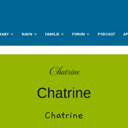
abyverden.no
BABY
NAVN
FAMILIE
FORUM
PODCAST
A
Chatrine
Chatrine
Chatrine