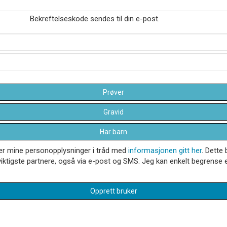
Bekreftelseskode sendes til din e-post.
Prøver
Gravid
Har barn
dler mine personopplysninger i tråd med
informasjonen gitt her
. Dette 
iktigste partnere, også via e-post og SMS. Jeg kan enkelt begrense el
Opprett bruker