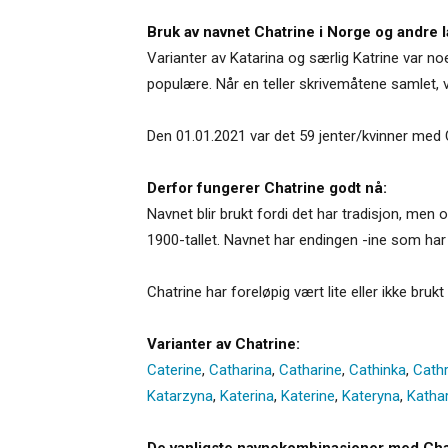
Bruk av navnet Chatrine i Norge og andre l
Varianter av Katarina og særlig Katrine var no
populære. Når en teller skrivemåtene samlet, var
Den 01.01.2021 var det 59 jenter/kvinner med 
Derfor fungerer Chatrine godt nå:
Navnet blir brukt fordi det har tradisjon, men 
1900-tallet. Navnet har endingen -ine som har 
Chatrine har foreløpig vært lite eller ikke brukt 
Varianter av Chatrine:
Caterine
,
Catharina
,
Catharine
,
Cathinka
,
Cathr
Katarzyna
,
Katerina
,
Katerine
,
Kateryna
,
Katha
De vanligste navnekombinasjoner med Cha