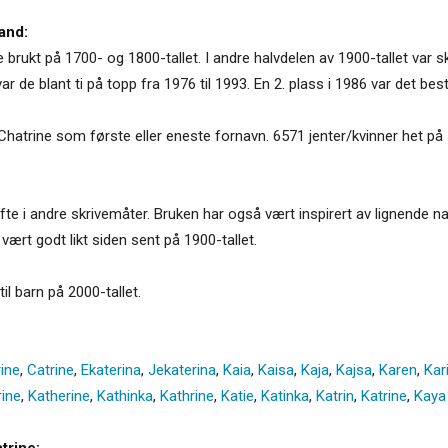
and:
e brukt på 1700- og 1800-tallet. I andre halvdelen av 1900-tallet var 
 de blant ti på topp fra 1976 til 1993. En 2. plass i 1986 var det beste
Chatrine som første eller eneste fornavn. 6571 jenter/kvinner het på
ofte i andre skrivemåter. Bruken har også vært inspirert av lignende na
vært godt likt siden sent på 1900-tallet.
til barn på 2000-tallet.
ine
,
Catrine
,
Ekaterina
,
Jekaterina
,
Kaia
,
Kaisa
,
Kaja
,
Kajsa
,
Karen
,
Kar
rine
,
Katherine
,
Kathinka
,
Kathrine
,
Katie
,
Katinka
,
Katrin
,
Katrine
,
Kaya
trine: