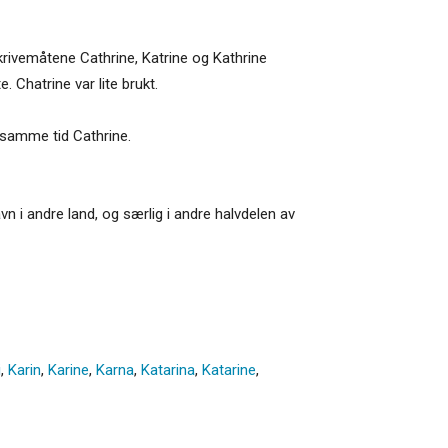
skrivemåtene Cathrine, Katrine og Kathrine
. Chatrine var lite brukt.
 samme tid Cathrine.
vn i andre land, og særlig i andre halvdelen av
i
,
Karin
,
Karine
,
Karna
,
Katarina
,
Katarine
,