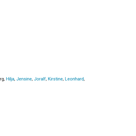
ørg
,
Hilja
,
Jensine
,
Joralf
,
Kirstine
,
Leonhard
,