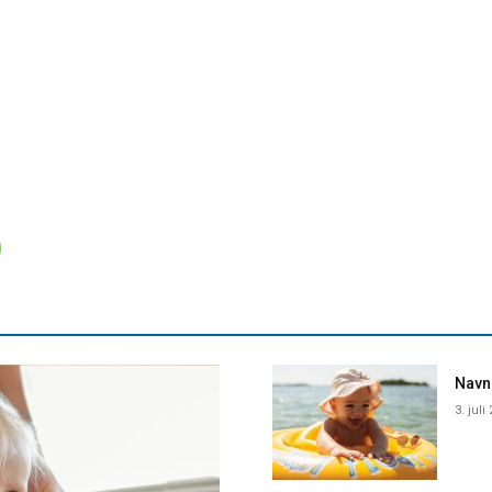
Navne
3. juli