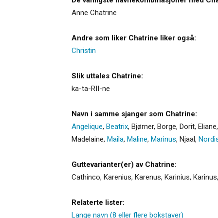
Anne Chatrine
Andre som liker Chatrine liker også:
Christin
Slik uttales Chatrine:
ka-ta-RII-ne
Navn i samme sjanger som Chatrine:
Angelique
,
Beatrix
,
Bjørner
,
Borge
,
Dorit
,
Eliane
Madelaine
,
Maila
,
Maline
,
Marinus
,
Njaal
,
Nordi
Guttevarianter(er) av Chatrine:
Cathinco
,
Karenius
,
Karenus
,
Karinius
,
Karinus
Relaterte lister:
Lange navn (8 eller flere bokstaver)