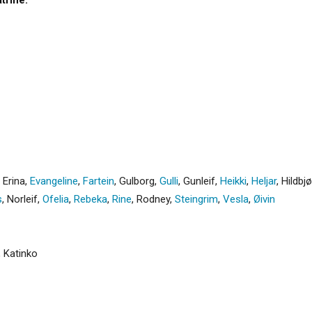
,
Erina
,
Evangeline
,
Fartein
,
Gulborg
,
Gulli
,
Gunleif
,
Heikki
,
Heljar
,
Hildbj
s
,
Norleif
,
Ofelia
,
Rebeka
,
Rine
,
Rodney
,
Steingrim
,
Vesla
,
Øivin
,
Katinko