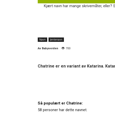
Kjært navn har mange skrivemåter, eller? S
Navn
Jentenavn
Av
Babyverden
700
Chatrine er en variant av Katarina. Ka
Så populært er Chatrine:
58 personer har dette navnet.