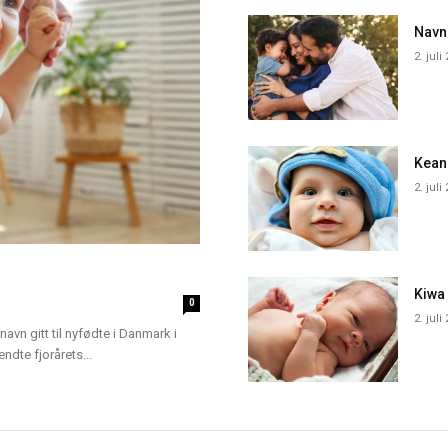
Navn
2. juli
Kean
2. juli
Kiwa
0
2. juli
navn gitt til nyfødte i Danmark i
dte fjorårets...