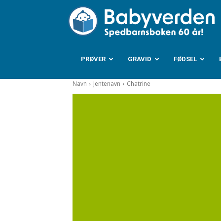
B
PRØVER
GRAVID
FØDSEL
Navn
Jentenavn
Chatrine