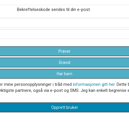
Bekreftelseskode sendes til din e-post.
Prøver
Gravid
Har barn
dler mine personopplysninger i tråd med
informasjonen gitt her
. Dette 
iktigste partnere, også via e-post og SMS. Jeg kan enkelt begrense el
Opprett bruker