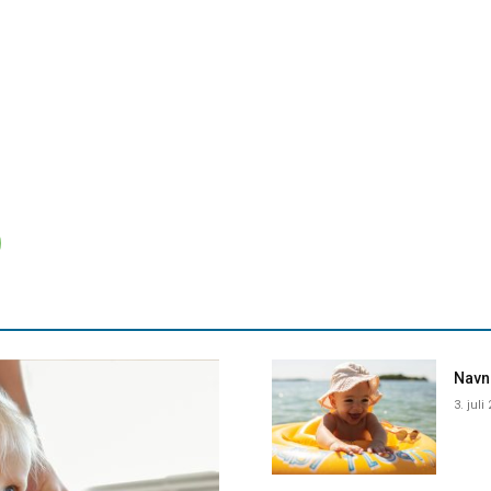
Navne
3. juli