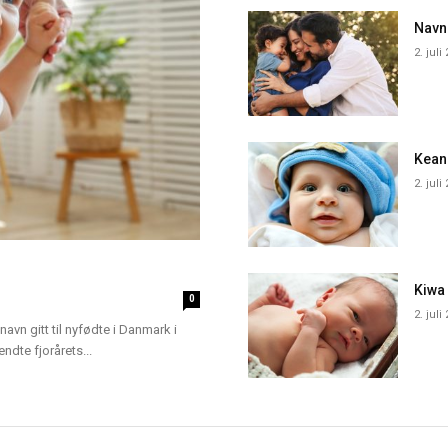
Navn
2. juli
Kean
2. juli
Kiwa
0
2. juli
navn gitt til nyfødte i Danmark i
dte fjorårets...