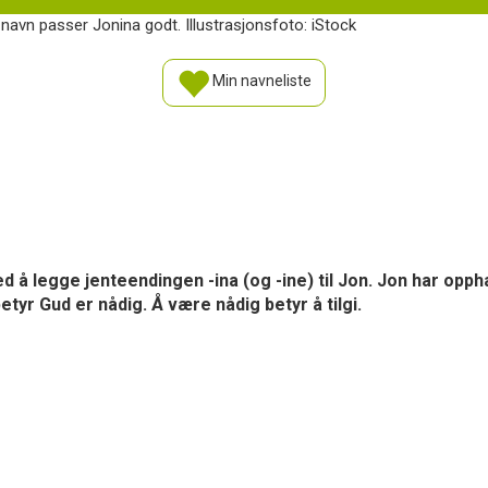
avn passer Jonina godt. Illustrasjonsfoto: iStock
Min navneliste
 med å legge jenteendingen -ina (og -ine) til Jon. Jon har op
tyr Gud er nådig. Å være nådig betyr å tilgi.