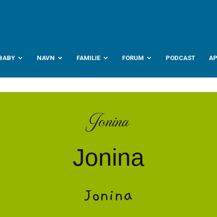
abyverden.no
BABY
NAVN
FAMILIE
FORUM
PODCAST
A
Jonina
Jonina
Jonina