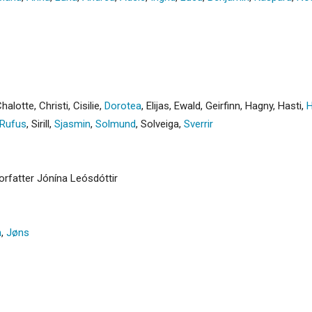
halotte
,
Christi
,
Cisilie
,
Dorotea
,
Elijas
,
Ewald
,
Geirfinn
,
Hagny
,
Hasti
,
H
Rufus
,
Sirill
,
Sjasmin
,
Solmund
,
Solveiga
,
Sverrir
forfatter Jónína Leósdóttir
n
,
Jøns