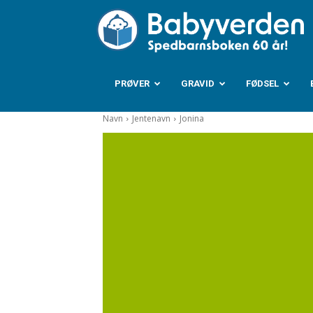
B
PRØVER
GRAVID
FØDSEL
Navn
Jentenavn
Jonina