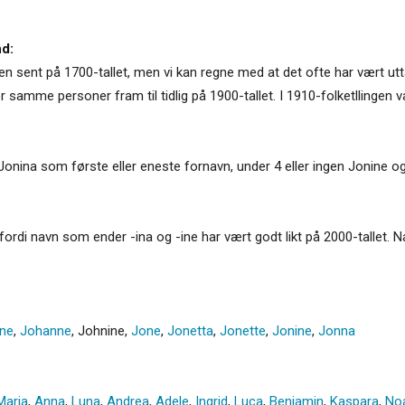
nd:
en sent på 1700-tallet, men vi kan regne med at det ofte har vært u
 samme personer fram til tidlig på 1900-tallet. I 1910-folketllingen v
Jonina som første eller eneste fornavn, under 4 eller ingen Jonine o
og fordi navn som ender -ina og -ine har vært godt likt på 2000-tallet
ine
,
Johanne
,
Johnine
,
Jone
,
Jonetta
,
Jonette
,
Jonine
,
Jonna
Maria
,
Anna
,
Luna
,
Andrea
,
Adele
,
Ingrid
,
Luca
,
Benjamin
,
Kaspara
,
No