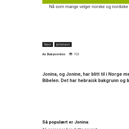
Nå som mange velger norske og nordiske n
Navn
Jentenavn
Av
Babyverden
753
Jonina, og Jonine, har blitt til i Norge
Bibelen. Det har hebraisk bakgrunn og be
Så populært er Jonina: