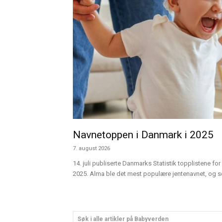
Navnetoppen i Danmark i 2025
7. august 2026
14. juli publiserte Danmarks Statistik topplistene for 
2025. Alma ble det mest populære jentenavnet, og sen
Søk i alle artikler på Babyverden