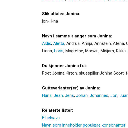
Slik uttales Jonina:
jon-II-na
Navn i samme sjanger som Jonina:
Aldis
,
Aletta
,
Andrus
,
Annja
,
Annstein
,
Atena
,
C
Linna
,
Loris
,
Magrethe
,
Marwin
,
Mirijam
,
Rikka
,
Du kjenner Jonina fra:
Poet Jónína Kirton, skuespiller Jonina Scott, 
Guttevarianter(er) av Jonina:
Hans
,
Jean
,
Jens
,
Johan
,
Johannes
,
Jon
,
Jua
Relaterte lister:
Bibelnavn
Navn som inneholder populære konsonanter