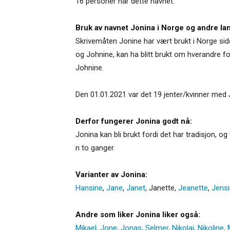
16 personer har dette navnet.
Bruk av navnet Jonina i Norge og andre la
Skrivemåten Jonine har vært brukt i Norge sid
og Johnine, kan ha blitt brukt om hverandre for
Johnine.
Den 01.01.2021 var det 19 jenter/kvinner med 
Derfor fungerer Jonina godt nå:
Jonina kan bli brukt fordi det har tradisjon, 
n to ganger.
Varianter av Jonina:
Hansine
,
Jane
,
Janet
,
Janette
,
Jeanette
,
Jens
Andre som liker Jonina liker også:
Mikael
,
Jone
,
Jonas
,
Selmer
,
Nikolai
,
Nikoline
,