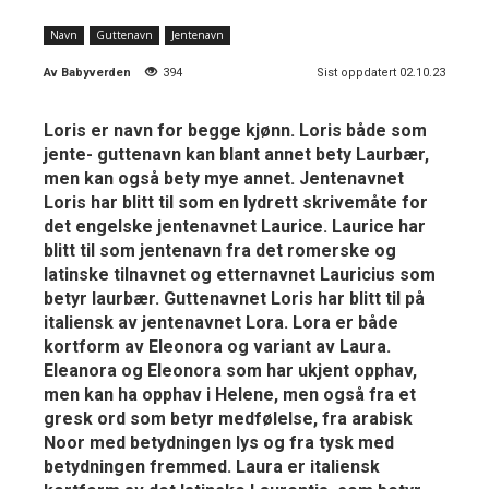
Navn
Guttenavn
Jentenavn
Av
Babyverden
394
Sist oppdatert 02.10.23
Loris er navn for begge kjønn. Loris både som
jente- guttenavn kan blant annet bety Laurbær,
men kan også bety mye annet. Jentenavnet
Loris har blitt til som en lydrett skrivemåte for
det engelske jentenavnet Laurice. Laurice har
blitt til som jentenavn fra det romerske og
latinske tilnavnet og etternavnet Lauricius som
betyr laurbær. Guttenavnet Loris har blitt til på
italiensk av jentenavnet Lora. Lora er både
kortform av Eleonora og variant av Laura.
Eleanora og Eleonora som har ukjent opphav,
men kan ha opphav i Helene, men også fra et
gresk ord som betyr medfølelse, fra arabisk
Noor med betydningen lys og fra tysk med
betydningen fremmed. Laura er italiensk