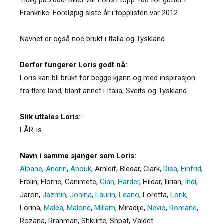
Frankrike. Foreløpig siste år i topplisten var 2012.
Navnet er også noe brukt i Italia og Tyskland.
Derfor fungerer Loris godt nå:
Loris kan bli brukt for begge kjønn og med inspirasjon
fra flere land, blant annet i Italia, Sveits og Tyskland.
Slik uttales Loris:
LÅR-is
Navn i samme sjanger som Loris:
Albane
,
Andrin
,
Anouk
,
Arnleif
,
Bledar
,
Clark
,
Disa
,
Einfrid
,
Erblin
,
Florrie
,
Ganimete
,
Gian
,
Harder
,
Hildar
,
Ilirian
,
Indi
,
Jaron
,
Jazmin
,
Jonina
,
Laurin
,
Leano
,
Loretta
,
Lorik
,
Lorina
,
Malea
,
Malone
,
Miliam
,
Miradije
,
Nevio
,
Romane
,
Rozana
,
Rrahman
,
Shkurte
,
Shpat
,
Valdet