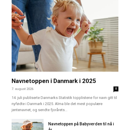
Navnetoppen i Danmark i 2025
7. august 2026
0
14. juli publiserte Danmarks Statistik topplistene for navn gitt til
nyfødte i Danmark i 2025. Alma ble det mest populære
jentenavnet, og sendte fjorårets...
Navnetoppen på Babyverden til nå i
år