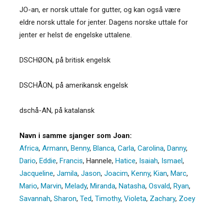
JO-an, er norsk uttale for gutter, og kan også være
eldre norsk uttale for jenter. Dagens norske uttale for
jenter er helst de engelske uttalene.
DSCHØON, på britisk engelsk
DSCHÅON, på amerikansk engelsk
dschå-AN, på katalansk
Navn i samme sjanger som Joan:
Africa
,
Armann
,
Benny
,
Blanca
,
Carla
,
Carolina
,
Danny
,
Dario
,
Eddie
,
Francis
,
Hannele
,
Hatice
,
Isaiah
,
Ismael
,
Jacqueline
,
Jamila
,
Jason
,
Joacim
,
Kenny
,
Kian
,
Marc
,
Mario
,
Marvin
,
Melady
,
Miranda
,
Natasha
,
Osvald
,
Ryan
,
Savannah
,
Sharon
,
Ted
,
Timothy
,
Violeta
,
Zachary
,
Zoey