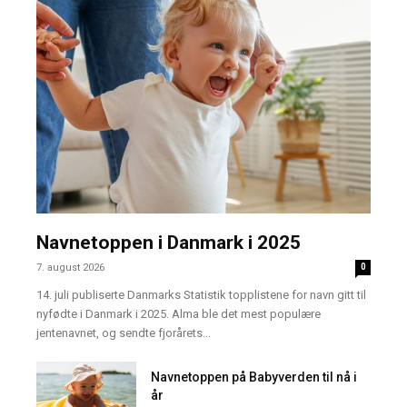
Navnetoppen i Danmark i 2025
7. august 2026
0
14. juli publiserte Danmarks Statistik topplistene for navn gitt til
nyfødte i Danmark i 2025. Alma ble det mest populære
jentenavnet, og sendte fjorårets...
Navnetoppen på Babyverden til nå i
år