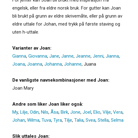
engelsk, eller fra eldre norsk bruk. For gutter kan Joan
bli brukt på grunn av eldre skrivemåte, eller på grunn av
eldre uttale for Johan, med trykk på første staving og
uten h-uttale.
Varianter av Joan:
Gianna
,
Giovanna
,
Jane
,
Janne
,
Jeanne
,
Jenni
,
Jianna
,
Joana
,
Joanna
,
Johanna
,
Johanne
,
Juana
De vanligste navnekombinasjoner med Joan:
Joan Mary
Andre som liker Joan liker også:
My
,
Lilje
,
Odin
,
Nils
,
Åsa
,
Birk
,
Jone
,
Joel
,
Elio
,
Vilje
,
Vera
,
Johan
,
Wilma
,
Tuva
,
Tyra
,
Tilje
,
Talia
,
Svea
,
Stella
,
Selma
Slik uttales Joan: