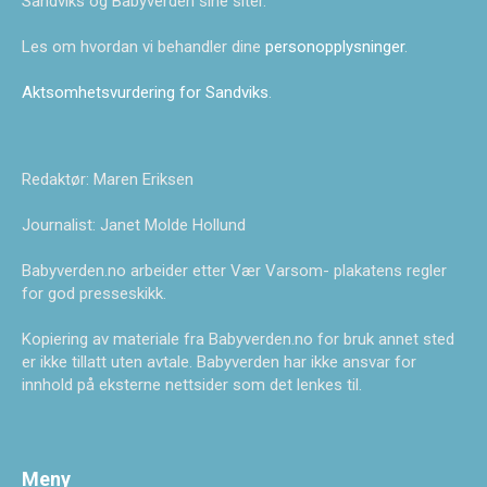
Sandviks og Babyverden sine siter.
Les om hvordan vi behandler dine
personopplysninger
.
Aktsomhetsvurdering for Sandviks
.
Redaktør: Maren Eriksen
Journalist: Janet Molde Hollund
Babyverden.no arbeider etter Vær Varsom- plakatens regler
for god presseskikk.
Kopiering av materiale fra Babyverden.no for bruk annet sted
er ikke tillatt uten avtale. Babyverden har ikke ansvar for
innhold på eksterne nettsider som det lenkes til.
Meny