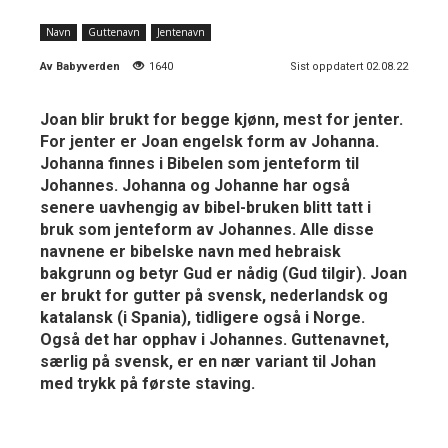
Navn
Guttenavn
Jentenavn
Av
Babyverden
1640
Sist oppdatert 02.08.22
Joan blir brukt for begge kjønn, mest for jenter.
For jenter er Joan engelsk form av Johanna.
Johanna finnes i Bibelen som jenteform til
Johannes. Johanna og Johanne har også
senere uavhengig av bibel-bruken blitt tatt i
bruk som jenteform av Johannes. Alle disse
navnene er bibelske navn med hebraisk
bakgrunn og betyr Gud er nådig (Gud tilgir). Joan
er brukt for gutter på svensk, nederlandsk og
katalansk (i Spania), tidligere også i Norge.
Også det har opphav i Johannes. Guttenavnet,
særlig på svensk, er en nær variant til Johan
med trykk på første staving.