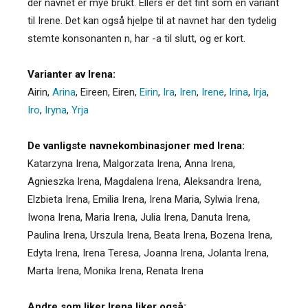
der navnet er mye brukt. Ellers er det fint som en variant
til Irene. Det kan også hjelpe til at navnet har den tydelig
stemte konsonanten n, har -a til slutt, og er kort.
Varianter av Irena:
Airin
,
Arina
,
Eireen
,
Eiren
,
Eirin
,
Ira
,
Iren
,
Irene
,
Irina
,
Irja
,
Iro
,
Iryna
,
Yrja
De vanligste navnekombinasjoner med Irena:
Katarzyna Irena, Malgorzata Irena, Anna Irena,
Agnieszka Irena, Magdalena Irena, Aleksandra Irena,
Elzbieta Irena, Emilia Irena, Irena Maria, Sylwia Irena,
Iwona Irena, Maria Irena, Julia Irena, Danuta Irena,
Paulina Irena, Urszula Irena, Beata Irena, Bozena Irena,
Edyta Irena, Irena Teresa, Joanna Irena, Jolanta Irena,
Marta Irena, Monika Irena, Renata Irena
Andre som liker Irena liker også: