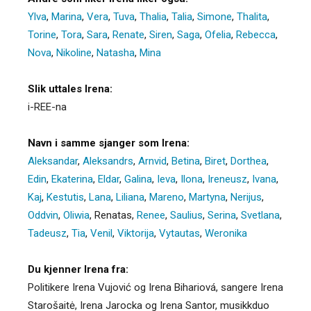
Ylva
,
Marina
,
Vera
,
Tuva
,
Thalia
,
Talia
,
Simone
,
Thalita
,
Torine
,
Tora
,
Sara
,
Renate
,
Siren
,
Saga
,
Ofelia
,
Rebecca
,
Nova
,
Nikoline
,
Natasha
,
Mina
Slik uttales Irena:
i-REE-na
Navn i samme sjanger som Irena:
Aleksandar
,
Aleksandrs
,
Arnvid
,
Betina
,
Biret
,
Dorthea
,
Edin
,
Ekaterina
,
Eldar
,
Galina
,
Ieva
,
Ilona
,
Ireneusz
,
Ivana
,
Kaj
,
Kestutis
,
Lana
,
Liliana
,
Mareno
,
Martyna
,
Nerijus
,
Oddvin
,
Oliwia
,
Renatas
,
Renee
,
Saulius
,
Serina
,
Svetlana
,
Tadeusz
,
Tia
,
Venil
,
Viktorija
,
Vytautas
,
Weronika
Du kjenner Irena fra:
Politikere Irena Vujović og Irena Bihariová, sangere Irena
Starošaitė, Irena Jarocka og Irena Santor, musikkduo