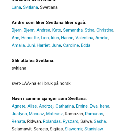
Lana
,
Svitlana
,
Swetlana
Andre som liker Svetlana liker også:
Bjørn
,
Bjønn
,
Andrea
,
Kate
,
Samantha
,
Stina
,
Christina
,
Ann
,
Henriette
,
Linn
,
Idun
,
Hanne
,
Valentina
,
Amelie
,
Amalia
,
Juni
,
Harriet
,
June
,
Caroline
,
Edda
Slik uttales Svetlana:
svitlana
svet-LAA-na er i bruk på norsk
Navn i samme sjanger som Svetlana:
Agnete
,
Alise
,
Andrzej
,
Catharina
,
Emine
,
Ewa
,
Irena
,
Justyna
,
Mariusz
,
Mateusz
,
Ramazan
,
Ramunas
,
Renata
,
Ridwan
,
Rolandas
,
Ryszard
,
Salwa
,
Sasha
,
Selamawit
,
Sergejs
,
Sigitas
,
Slawomir
,
Stanislaw
,