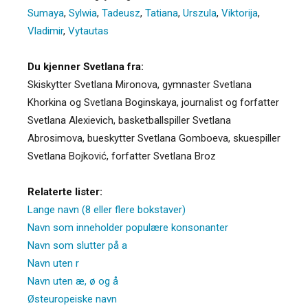
Sumaya
,
Sylwia
,
Tadeusz
,
Tatiana
,
Urszula
,
Viktorija
,
Vladimir
,
Vytautas
Du kjenner Svetlana fra:
Skiskytter Svetlana Mironova, gymnaster Svetlana
Khorkina og Svetlana Boginskaya, journalist og forfatter
Svetlana Alexievich, basketballspiller Svetlana
Abrosimova, bueskytter Svetlana Gomboeva, skuespiller
Svetlana Bojković, forfatter Svetlana Broz
Relaterte lister:
Lange navn (8 eller flere bokstaver)
Navn som inneholder populære konsonanter
Navn som slutter på a
Navn uten r
Navn uten æ, ø og å
Østeuropeiske navn