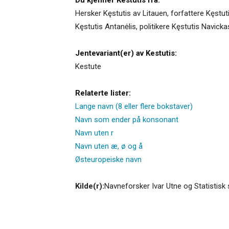
Hersker Kęstutis av Litauen, forfattere Kęst
Kęstutis Antanėlis, politikere Kęstutis Navick
Jentevariant(er) av Kestutis:
Kestute
Relaterte lister:
Lange navn (8 eller flere bokstaver)
Navn som ender på konsonant
Navn uten r
Navn uten æ, ø og å
Østeuropeiske navn
Kilde(r):
Navneforsker Ivar Utne og Statistisk 