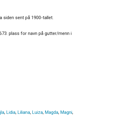
a siden sent på 1900-tallet.
673. plass for navn på gutter/menn i
jla
,
Lidia
,
Liliana
,
Luiza
,
Magda
,
Magni
,