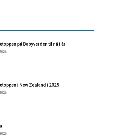
toppen på Babyverden til nå i år
 2026
etoppen i New Zealand i 2025
 2026
u
 2026