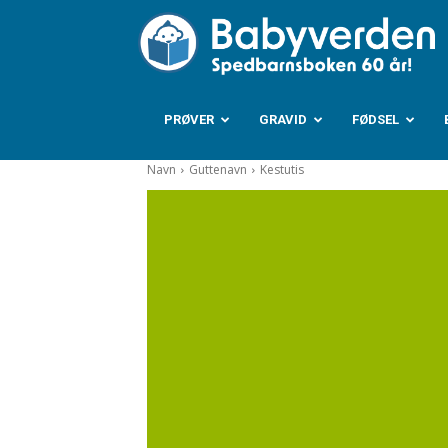
B
PRØVER
GRAVID
FØDSEL
Navn
Guttenavn
Kestutis