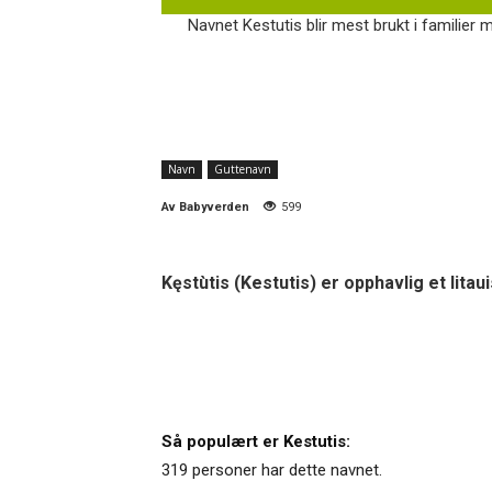
Navnet Kestutis blir mest brukt i familier me
Navn
Guttenavn
Av
Babyverden
599
Kęstùtis (Kestutis) er opphavlig et litau
Så populært er Kestutis:
319 personer har dette navnet.