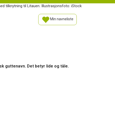
d tilknytning til Litauen. Illustrasjonsfoto: iStock
Min navneliste
isk guttenavn. Det betyr lide og tåle.