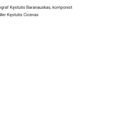
reograf Kęstutis Baranauskas, komponist
iller Kęstutis Cicėnas