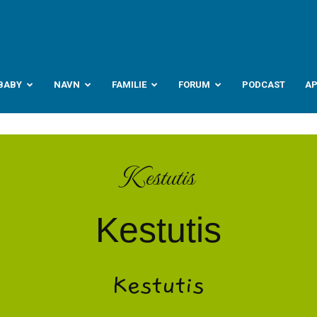
abyverden.no
BABY
NAVN
FAMILIE
FORUM
PODCAST
A
Kestutis
Kestutis
Kestutis