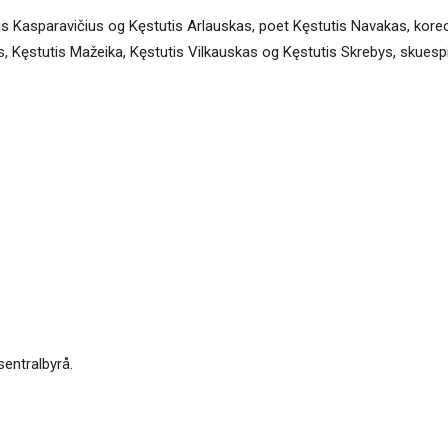
utis Kasparavičius og Kęstutis Arlauskas, poet Kęstutis Navakas, ko
as, Kęstutis Mažeika, Kęstutis Vilkauskas og Kęstutis Skrebys, skuesp
sentralbyrå.