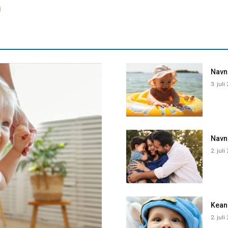
Navne
3. juli
Navn
2. juli
Kean
2. juli