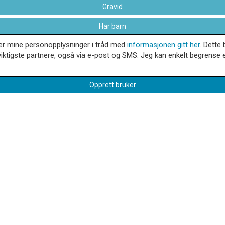
Gravid
Har barn
dler mine personopplysninger i tråd med
informasjonen gitt her
. Dette 
iktigste partnere, også via e-post og SMS. Jeg kan enkelt begrense el
Opprett bruker