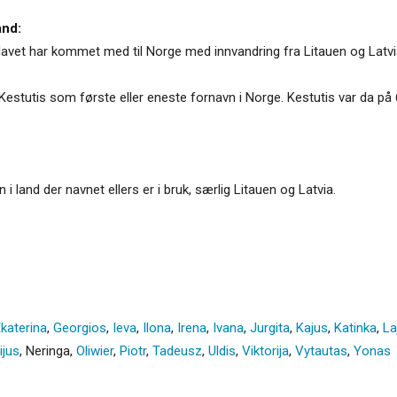
and:
k. Navet har kommet med til Norge med innvandring fra Litauen og Latvi
stutis som første eller eneste fornavn i Norge. Kestutis var da på 
 i land der navnet ellers er i bruk, særlig Litauen og Latvia.
katerina
,
Georgios
,
Ieva
,
Ilona
,
Irena
,
Ivana
,
Jurgita
,
Kajus
,
Katinka
,
La
ijus
,
Neringa
,
Oliwier
,
Piotr
,
Tadeusz
,
Uldis
,
Viktorija
,
Vytautas
,
Yonas