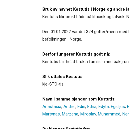
Bruk av navnet Kestutis i Norge og andre l
Kestutis blir brukt både på litauisk og latvis
Den 01.01.2022 var det 324 gutter/menn med Ke
befolkningen i Norge.
Derfor fungerer Kestutis godt nå:
Kestotis blir helst brukt i familier med bakgrunn
Slik uttales Kestutis:
kje-STO-tis
Navn i samme sjanger som Kestutis:
Anastasia
,
Andrei
,
Edin
,
Edna
,
Edyta
,
Egidijus
,
E
Martynas
,
Marzena
,
Miroslav
,
Muhammed
,
Ner
Du kjenner Kestutis fra: