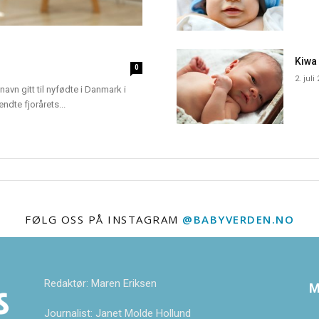
Kiwa
0
2. juli
navn gitt til nyfødte i Danmark i
dte fjorårets...
FØLG OSS PÅ INSTAGRAM
@BABYVERDEN.NO
Redaktør: Maren Eriksen
M
Journalist: Janet Molde Hollund