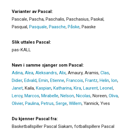
Varianter av Pascal:
Pascale
,
Pascha
,
Paschalis
,
Paschasius
,
Paskal
,
Pasqual
,
Pasquale
,
Paasche
,
Påske
,
Paaske
Slik uttales Pascal:
pas-KALL
Navn i samme sjanger som Pascal:
Adina
,
Alea
,
Aleksandrs
,
Alix
,
Amaury
,
Aramis
,
Clas
,
Didier
,
Edvald
,
Emin
,
Etienne
,
Francois
,
Frantz
,
Helin
,
Ion
,
Janet
,
Kaila
,
Kaspian
,
Katharina
,
Kira
,
Laurent
,
Leonel
,
Leroy
,
Marcos
,
Mirabelle
,
Nelson
,
Nicolas
,
Noreen
,
Oliva
,
Olivier
,
Paulina
,
Petrus
,
Serge
,
Willem
,
Yannick
,
Yves
Du kjenner Pascal fra:
Basketballspiller Pascal Siakam, fotballspillere Pascal