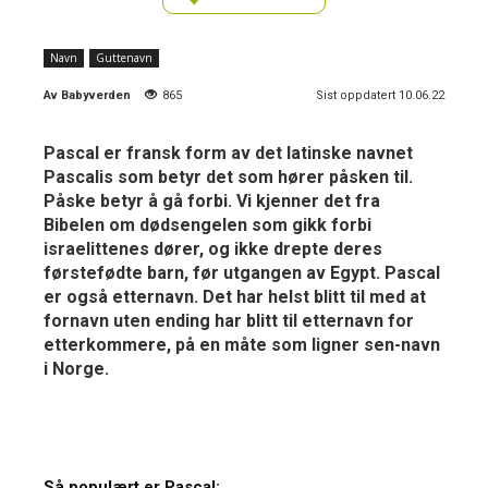
Navn
Guttenavn
Av
Babyverden
865
Sist oppdatert 10.06.22
Pascal er fransk form av det latinske navnet
Pascalis som betyr det som hører påsken til.
Påske betyr å gå forbi. Vi kjenner det fra
Bibelen om dødsengelen som gikk forbi
israelittenes dører, og ikke drepte deres
førstefødte barn, før utgangen av Egypt. Pascal
er også etternavn. Det har helst blitt til med at
fornavn uten ending har blitt til etternavn for
etterkommere, på en måte som ligner sen-navn
i Norge.
Så populært er Pascal: