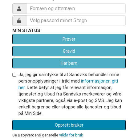
MIN STATUS
Prøver
Gravid
Har barn
Ja, jeg gir samtykke til at Sandviks behandler mine
personopplysninger i tråd med
informasjonen gitt
her
. Dette betyr at jeg får relevant informasjon,
tjenester og tilbud fra Sandviks merkevarer og våre
viktigste partnere, også via e-post og SMS. Jeg kan
enkelt begrense eller stoppe alle tjenester og tilbud
på Min Side.
Opprett bruker
Se Babyverdens generelle
vilkår for bruk