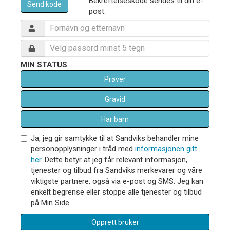
Bekreftelseskode sendes til din e-
Send kode
post.
MIN STATUS
Prøver
Gravid
Har barn
Ja, jeg gir samtykke til at Sandviks behandler mine
personopplysninger i tråd med
informasjonen gitt
her
. Dette betyr at jeg får relevant informasjon,
tjenester og tilbud fra Sandviks merkevarer og våre
viktigste partnere, også via e-post og SMS. Jeg kan
enkelt begrense eller stoppe alle tjenester og tilbud
på Min Side.
Opprett bruker