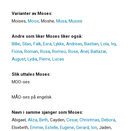
Varianter av Moses:
Moises
,
Moos
,
Moshe
,
Musa
,
Mussie
Andre som liker Moses liker også:
Billie
,
Silas
,
Falk
,
Esra
,
Lykke
,
Andreas
,
Bastian
,
Lola
,
Ivy
,
Fiona
,
Roman
,
Rosa
,
Romeo
,
Rose
,
Ariel
,
Baltazar
,
August
,
Lydia
,
Pierre
,
Lucas
Slik uttales Moses:
MOO-ses
MÅO-ses på engelsk
Navn i samme sjanger som Moses:
Abigael
,
Aliza
,
Beth
,
Cayden
,
Cesar
,
Christmas
,
Debora
,
Elsebeth
,
Emmie
,
Estelle
,
Eugene
,
Gerard
,
Ion
,
Jaden
,