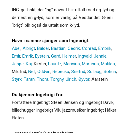
ING-ge-brikt, der “ng” navnet blir uttalt med ng-lyd og
dernest en g-lyd, som er vanlig på Vestlandet. G-en i
“brigt” blir også da uttalt som k-lyd.
Navn i samme sjanger som Ingebrigt:
Abel
,
Albrigt
,
Balder
,
Bastian
,
Cedrik
,
Conrad
,
Embrik
,
Emir
,
Emrik
,
Eystein
,
Gard
,
Helmer
,
Ingvald
,
Jennie
,
Jeppe
,
Kaj
,
Kirstin
,
Lauritz
,
Marinius
,
Martinus
,
Matilda
,
Mildfrid
,
Neil
,
Oddvin
,
Rebecka
,
Snefrid
,
Sollaug
,
Solrun
,
Styrk
,
Taran
,
Thora
,
Torgny
,
Ulrich
,
Øyvor
,
Aarstein
Du kjenner Ingebrigt fra:
Forfattere Ingebrigt Steen Jensen og Ingebrigt Davik,
billedhugger Ingebrigt Vik, jazzmusiker Ingebrigt Håker
Flaten