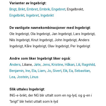
Varianter av Ingebrigt:
Brigt
,
Brikt
,
Embret
,
Embrik
,
Engebret
,
Engelbrekt
,
Engelbrikt
,
Ingebret
,
Ingebrikt
De vanligste navnekombinasjoner med Ingebrigt:
Ole Ingebrigt, Ola Ingebrigt, Jan Ingebrigt, Lars Ingebrigt,
Nils Ingebrigt, Knut Ingebrigt, John Ingebrigt, Anders
Ingebrigt, Kåre Ingebrigt, Olav Ingebrigt, Per Ingebrigt
Andre som liker Ingebrigt liker også:
Anders
,
Liliane
,
Jøte
,
Jens
,
Kristine
,
Håkan
,
Lili
,
Ragnhild
,
Benjamin
,
Ine
,
Ela
,
Liam
,
Jo
,
Sivert
,
Eik
,
Ea
,
Sebastian
,
Lea
,
Jostein
,
Linus
Slik uttales Ingebrigt:
ING-e-brikt, der NG blir uttalt som en ng-lyd, og g-en i
“brigt” blir helst uttalt som k-lyd