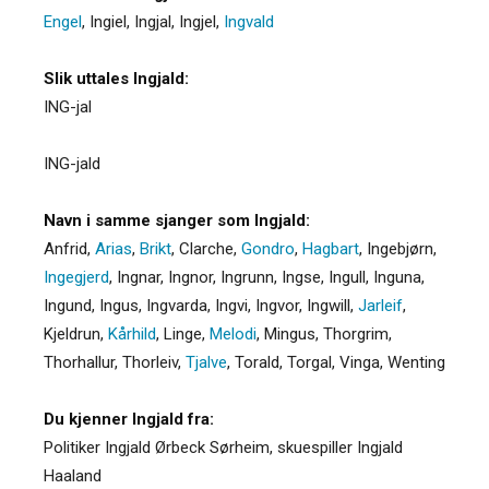
Engel
,
Ingiel
,
Ingjal
,
Ingjel
,
Ingvald
Slik uttales Ingjald:
ING-jal
ING-jald
Navn i samme sjanger som Ingjald:
Anfrid
,
Arias
,
Brikt
,
Clarche
,
Gondro
,
Hagbart
,
Ingebjørn
,
Ingegjerd
,
Ingnar
,
Ingnor
,
Ingrunn
,
Ingse
,
Ingull
,
Inguna
,
Ingund
,
Ingus
,
Ingvarda
,
Ingvi
,
Ingvor
,
Ingwill
,
Jarleif
,
Kjeldrun
,
Kårhild
,
Linge
,
Melodi
,
Mingus
,
Thorgrim
,
Thorhallur
,
Thorleiv
,
Tjalve
,
Torald
,
Torgal
,
Vinga
,
Wenting
Du kjenner Ingjald fra:
Politiker Ingjald Ørbeck Sørheim, skuespiller Ingjald
Haaland