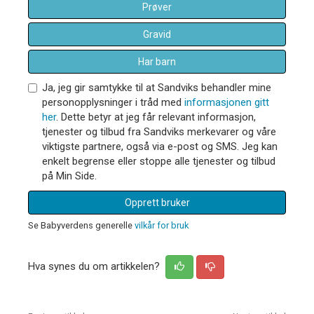
Prøver
Gravid
Har barn
Ja, jeg gir samtykke til at Sandviks behandler mine
personopplysninger i tråd med
informasjonen gitt
her
. Dette betyr at jeg får relevant informasjon,
tjenester og tilbud fra Sandviks merkevarer og våre
viktigste partnere, også via e-post og SMS. Jeg kan
enkelt begrense eller stoppe alle tjenester og tilbud
på Min Side.
Opprett bruker
Se Babyverdens generelle
vilkår for bruk
Hva synes du om artikkelen?