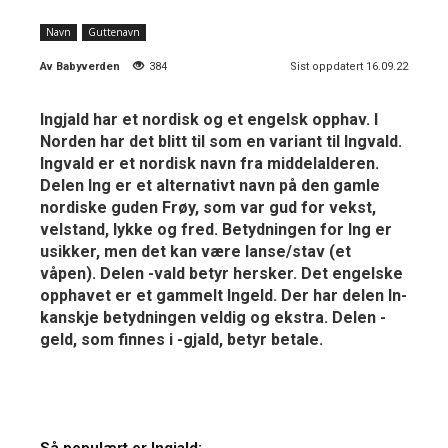
Navn
Guttenavn
Av
Babyverden
384
Sist oppdatert 16.09.22
Ingjald har et nordisk og et engelsk opphav. I
Norden har det blitt til som en variant til Ingvald.
Ingvald er et nordisk navn fra middelalderen.
Delen Ing er et alternativt navn på den gamle
nordiske guden Frøy, som var gud for vekst,
velstand, lykke og fred. Betydningen for Ing er
usikker, men det kan være lanse/stav (et
våpen). Delen -vald betyr hersker. Det engelske
opphavet er et gammelt Ingeld. Der har delen In-
kanskje betydningen veldig og ekstra. Delen -
geld, som finnes i -gjald, betyr betale.
Så populært er Ingjald: