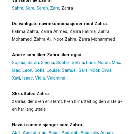
Varianter av Zahra:
Sahra
,
Sara
,
Sarah
,
Zara
,
Zehra
De vanligste navnekombinasjoner med Zahra:
Fatima Zahra, Zahra Ahmed, Zahra Fatima, Zahra
Mohamed, Zahra Ali, Noor Zahra, Zahra Mohammed
Andre som liker Zahra liker også:
Sophia
,
Sarah
,
Sienna
,
Sophie
,
Selma
,
Luna
,
Norah
,
Max
,
Isac
,
Leon
,
Sofia
,
Louise
,
Samuel
,
Sara
,
Noor
,
Olivia
,
Xavi
,
Isaac
,
Viola
,
Valentina
Slik uttales Zahra:
zahraa, der s-en er stemt, h-en blir uttalt og den siste a-
en har lang uttale
Navn i samme sjanger som Zahra:
Abdi
,
Abdirahman
,
Abdul
,
Abdullah
,
Abdullahi
,
Adnan
,