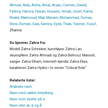
Ahmad
,
Aida
,
Aisha
,
Amal
,
Aryan
,
Carmen
,
Dawid
,
Fatima
,
Hamza
,
Hasan
,
Hussein
,
Ismail
,
Josef
,
Kamil
,
Khalid
,
Mahmoud
,
Mali
,
Mariam
,
Mohammad
,
Osman
,
Rene
,
Roman
,
Said
,
Samira
,
Syed
,
Thale
,
Yasmin
,
Yusuf
,
Zhanna
Du kjenner Zahra fra:
Modell Zahra Schreiber, kunstløper Zahra Lari,
skuespillere Zahra Ahmadi og Zahra Behrouz Manesh,
sanger Zahra Elham, internett-kjendis Zahra Elise,
karakteren Zahra Hydris i tv-serien “Critical Role”
Relaterte lister:
Arabiske navn
Navn med vakker betydning
Navn som slutter på a
Navn uten æ, ø og å