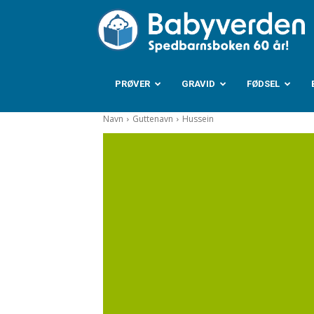
B
PRØVER
GRAVID
FØDSEL
Navn
Guttenavn
Hussein