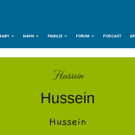
abyverden.no
BABY
NAVN
FAMILIE
FORUM
PODCAST
A
Hussein
Hussein
Hussein