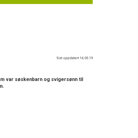
Sist oppdatert 16.05.19
som var søskenbarn og svigersønn til
m.