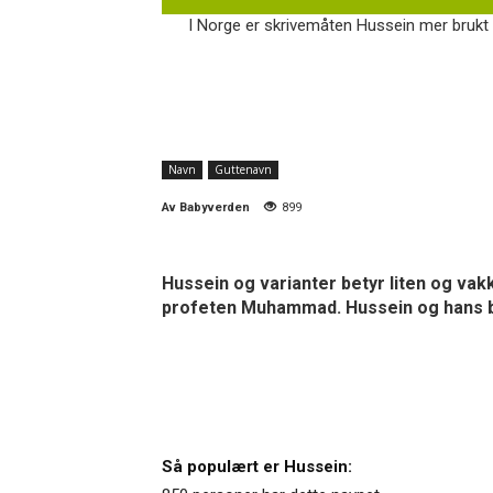
I Norge er skrivemåten Hussein mer brukt e
Navn
Guttenavn
Av
Babyverden
899
Hussein og varianter betyr liten og vak
profeten Muhammad. Hussein og hans bror 
Så populært er Hussein: