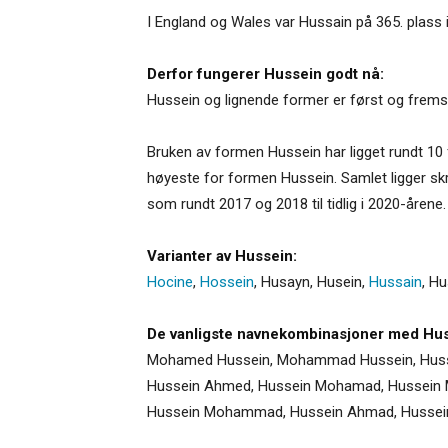
I England og Wales var Hussain på 365. plass i
Derfor fungerer Hussein godt nå:
Hussein og lignende former er først og fremst
Bruken av formen Hussein har ligget rundt 10 fø
høyeste for formen Hussein. Samlet ligger sk
som rundt 2017 og 2018 til tidlig i 2020-årene.
Varianter av Hussein:
Hocine
,
Hossein
,
Husayn
,
Husein
,
Hussain
,
Hu
De vanligste navnekombinasjoner med Hus
Mohamed Hussein, Mohammad Hussein, Husse
Hussein Ahmed, Hussein Mohamad, Hussein Mo
Hussein Mohammad, Hussein Ahmad, Hussein I