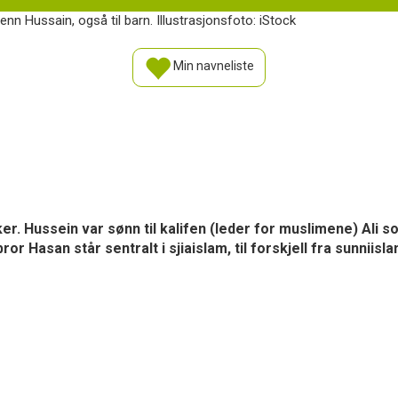
nn Hussain, også til barn. Illustrasjonsfoto: iStock
Min navneliste
ker. Hussein var sønn til kalifen (leder for muslimene) Ali 
Hasan står sentralt i sjiaislam, til forskjell fra sunniisla