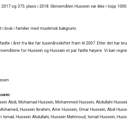
 2017 og 375. plass i 2018. Skrivemåten Hussein var ikke i topp 1000
 i bruk i familier med muslimsk bakgrunn.
dte i året fra like før tusenårsskiftet fram til 2007. Etter det har b
rivemåtene for Hussein og Hussain et par fødte høyere. Vi kan reg
ssen
sein:
in Abdi, Mohamad Hussein, Mohammed Hussein, Abdullahi Hussein
hamed, Hussein Ibrahim, Amir Hussein, Omar Hussein, Abdi Husse
smail, Hussein Abdullahi, Hussein Mahmoud, Ismail Hussein, Husse