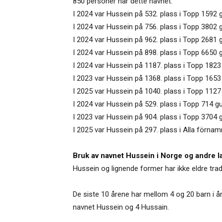
850 personer har dette navnet.
I 2024 var Hussein på 532. plass i Topp 1592 g
I 2024 var Hussein på 756. plass i Topp 3802 
I 2024 var Hussein på 962. plass i Topp 2681 g
I 2024 var Hussein på 898. plass i Topp 6650 
I 2024 var Hussein på 1187. plass i Topp 1823 
I 2023 var Hussein på 1368. plass i Topp 1653 
I 2025 var Hussein på 1040. plass i Topp 1127
I 2024 var Hussein på 529. plass i Topp 714 g
I 2023 var Hussein på 904. plass i Topp 3704 
I 2025 var Hussein på 297. plass i Alla förnam
Bruk av navnet Hussein i Norge og andre l
Hussein og lignende former har ikke eldre tra
De siste 10 årene har mellom 4 og 20 barn i åre
navnet Hussein og 4 Hussain.