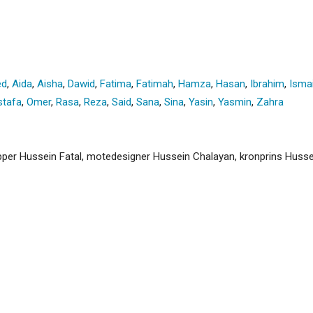
ed
,
Aida
,
Aisha
,
Dawid
,
Fatima
,
Fatimah
,
Hamza
,
Hasan
,
Ibrahim
,
Ismai
tafa
,
Omer
,
Rasa
,
Reza
,
Said
,
Sana
,
Sina
,
Yasin
,
Yasmin
,
Zahra
apper Hussein Fatal, motedesigner Hussein Chalayan, kronprins Husse