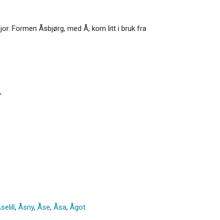
jor. Formen Åsbjørg, med Å, kom litt i bruk fra
.
selill
,
Åsny
,
Åse
,
Åsa
,
Ågot