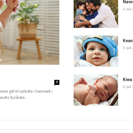
Navn
2. juli
Kean
2. juli
Kiwa
0
2. juli
navn gitt til nyfødte i Danmark i
dte fjorårets...