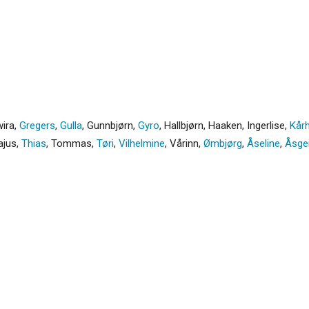
wira
,
Gregers
,
Gulla
,
Gunnbjørn
,
Gyro
,
Hallbjørn
,
Haaken
,
Ingerlise
,
Kårh
ajus
,
Thias
,
Tommas
,
Tøri
,
Vilhelmine
,
Vårinn
,
Ømbjørg
,
Åseline
,
Åsgei