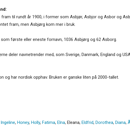
and:
 i fram til rundt år 1900, i former som Asbjør, Asbjor og Asbor og Asb
entet fram, men Asbjørg kom mer i bruk.
 som første eller eneste fornavn, 1036 Asbjørg og 62 Asborg.
i gjerne deler navnetrender med, som Sverige, Danmark, England og USA
jon og har nordisk opphav. Bruken er ganske liten på 2000-tallet.
,
Ingeline
,
Honey
,
Holly
,
Fatima
,
Elna
,
Eleana
,
Eldfrid
,
Dorothea
,
Diana
,
Å