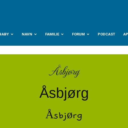
abyverden.no
BABY
NAVN
FAMILIE
FORUM
PODCAST
A
Åsbjørg
Åsbjørg
Åsbjørg