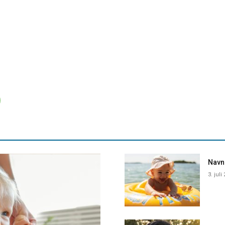
Navne
3. juli