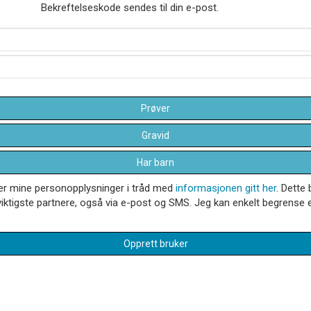
Bekreftelseskode sendes til din e-post.
Prøver
Gravid
Har barn
dler mine personopplysninger i tråd med
informasjonen gitt her
. Dette 
iktigste partnere, også via e-post og SMS. Jeg kan enkelt begrense el
Opprett bruker