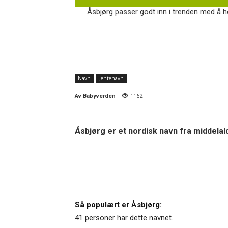
Åsbjørg passer godt inn i trenden med å he
Navn
Jentenavn
Av
Babyverden
1162
Åsbjørg er et nordisk navn fra middela
Så populært er Åsbjørg:
41 personer har dette navnet.