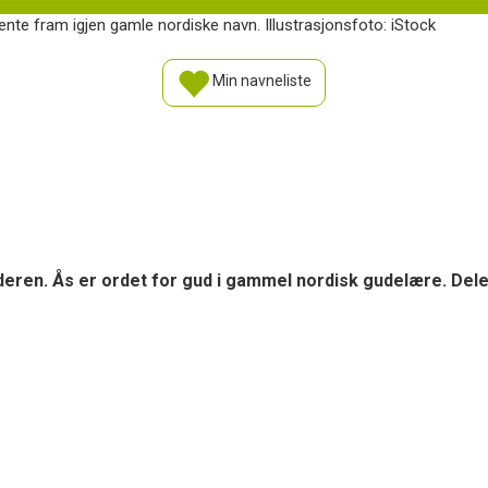
nte fram igjen gamle nordiske navn. Illustrasjonsfoto: iStock
Min navneliste
lderen. Ås er ordet for gud i gammel nordisk gudelære. Dele