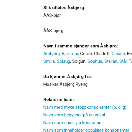
Slik uttales Åsbjørg:
ÅAS-bjør
ÅÅS-bjørg
Navn i samme sjanger som Åsbjørg:
Arnbjørg
,
Bjartmar
,
Cecile
,
Charlott
,
Claude
,
El
Smilla
,
Solaug
,
Solgun
,
Sophus
,
Stellan
,
Stål
,
T
Du kjenner Åsbjørg fra:
Musiker Åsbjørg Ryeng
Relaterte lister:
Navn med myke stoppkonsonanter (b, d, g)
Navn som begynner på en vokal
Navn som ender på konsonant
Navn som inneholder populære konsonanter