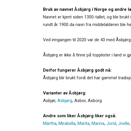
Bruk av navnet Åsbjørg i Norge og andre l
Navnet er kjent siden 1300-tallet, og ble brukt
rundt år 1900 da navn fra middelalderen ble h
Ved inngangen til 2020 var de 43 med Åsbjørg
Åsbjørg er ikke å finne på topplister i land v
Derfor fungerer Åsbjørg godt nå:
Åsbjørg blir brukt fordi det har gammel tradis
Varianter av Åsbjørg:
Asbjør
,
Asbjørg
,
Asbor
,
Asborg
Andre som liker Åsbjørg liker også:
Märtha
,
Mirabella
,
Marita
,
Marina
,
Jorid
,
Joelle