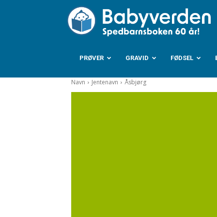
B
PRØVER
GRAVID
FØDSEL
Navn
Jentenavn
Åsbjørg