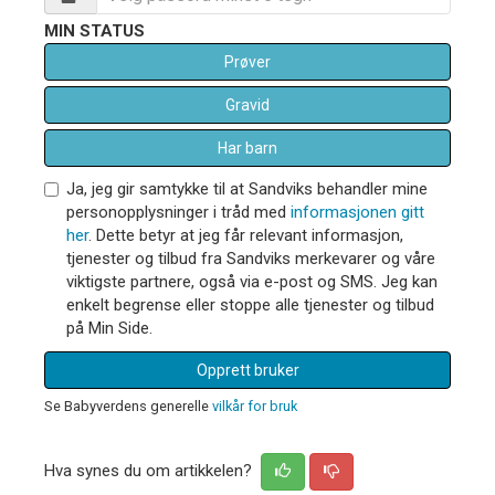
MIN STATUS
Prøver
Gravid
Har barn
Ja, jeg gir samtykke til at Sandviks behandler mine
personopplysninger i tråd med
informasjonen gitt
her
. Dette betyr at jeg får relevant informasjon,
tjenester og tilbud fra Sandviks merkevarer og våre
viktigste partnere, også via e-post og SMS. Jeg kan
enkelt begrense eller stoppe alle tjenester og tilbud
på Min Side.
Opprett bruker
Se Babyverdens generelle
vilkår for bruk
Hva synes du om artikkelen?