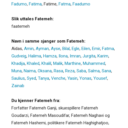
Fadumo
,
Fatima
,
Fatime
,
Fatma
,
Faadumo
Slik uttales Fatemeh:
faatemeh
Navn i samme sjanger som Fatemeh:
Aidas
,
Amin
,
Ayman
,
Ayse
,
Bilal
,
Egle
,
Eilen
,
Emir
,
Fatma
,
Gudveig
,
Halima
,
Hamza
,
Ilona
,
Imran
,
Jurgita
,
Karim
,
Khadija
,
Khaled
,
Khalil
,
Malik
,
Marthine
,
Muhammed
,
Muna
,
Naima
,
Oksana
,
Rasa
,
Reza
,
Saba
,
Salma
,
Sana
,
Saulius
,
Syed
,
Tanya
,
Venche
,
Yasin
,
Yonas
,
Yousef
,
Zainab
Du kjenner Fatemeh fra:
Forfatter Fatemeh Ganji, skuespillere Fatemeh
Goudarzi, Fatemeh Masoudifar, Fatemeh Naghavi og
Fatemeh Hashemi, politikere Fatemeh Haghighatjoo,