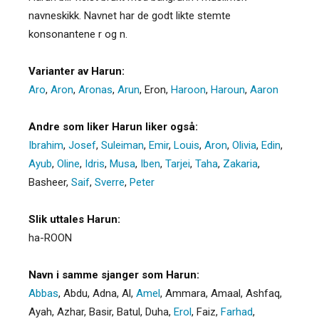
navneskikk. Navnet har de godt likte stemte
konsonantene r og n.
Varianter av Harun:
Aro
,
Aron
,
Aronas
,
Arun
,
Eron
,
Haroon
,
Haroun
,
Aaron
Andre som liker Harun liker også:
Ibrahim
,
Josef
,
Suleiman
,
Emir
,
Louis
,
Aron
,
Olivia
,
Edin
,
Ayub
,
Oline
,
Idris
,
Musa
,
Iben
,
Tarjei
,
Taha
,
Zakaria
,
Basheer
,
Saif
,
Sverre
,
Peter
Slik uttales Harun:
ha-ROON
Navn i samme sjanger som Harun:
Abbas
,
Abdu
,
Adna
,
Al
,
Amel
,
Ammara
,
Amaal
,
Ashfaq
,
Ayah
,
Azhar
,
Basir
,
Batul
,
Duha
,
Erol
,
Faiz
,
Farhad
,