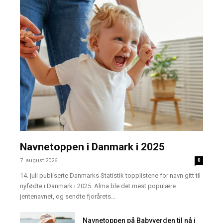
Navnetoppen i Danmark i 2025
7. august 2026
0
14. juli publiserte Danmarks Statistik topplistene for navn gitt til
nyfødte i Danmark i 2025. Alma ble det mest populære
jentenavnet, og sendte fjorårets...
Navnetoppen på Babyverden til nå i