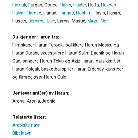
Farouk
,
Furqan
,
Gonca
,
Habib
,
Haider
,
Haifa
,
Hakeem
,
Halvar
,
Hamed
,
Hanad
,
Hannes
,
Hashim
,
Hasib
,
Hasim
,
Husein
,
Jemima
,
Lale
,
Lamis
,
Masud
,
Mirza
,
Nor
Du kjenner Harun fra:
Filmskaper Harun Farocki, politikere Harun Masiku og
Harun Durabi, skuespillere Harun Salim Bachik og Harun
Can, sangere Harun Tekin og Aziz Harun, musikkartist
Harun Kolçak, basketballspiller Harun Erdenay, kunstner
og filmregissør Harun Güle
Jentevariant(er) av Harun:
Arona
,
Aronia
,
Aronie
Relaterte lister:
Arabiske navn
Bibelnavn