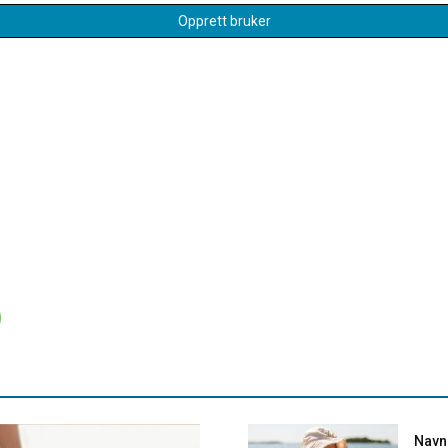
Opprett bruker
Navne