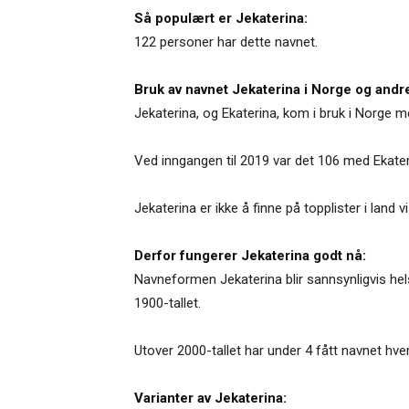
Så populært er Jekaterina:
122 personer har dette navnet.
Bruk av navnet Jekaterina i Norge og andre
Jekaterina, og Ekaterina, kom i bruk i Norge m
Ved inngangen til 2019 var det 106 med Ekater
Jekaterina er ikke å finne på topplister i lan
Derfor fungerer Jekaterina godt nå:
Navneformen Jekaterina blir sannsynligvis hel
1900-tallet.
Utover 2000-tallet har under 4 fått navnet hver
Varianter av Jekaterina: