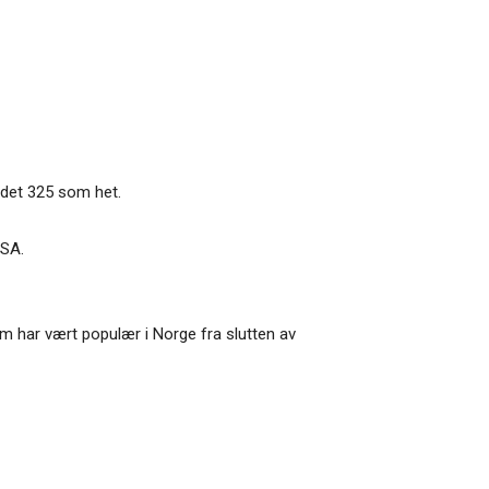
 det 325 som het.
USA.
om har vært populær i Norge fra slutten av