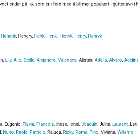
 Navnet ender på -o, som er i ferd med å bli mer populært i guttenavn 
,
Hendrik
,
Hendry
,
Henk
,
Henki
,
Henrik
,
Henry
,
Henryk
in
,
Lily
,
Ailo
,
Stella
,
Alejandro
,
Valentina
,
Alistair
,
Adelia
,
Alvaro
,
Adelin
na
,
Eugenio
,
Flavia
,
Francois
,
Inese
,
Ionel
,
Joaquin
,
Julita
,
Laurent
,
Leti
l
,
Nuno
,
Paolo
,
Patricio
,
Raluca
,
Ricky
,
Roma
,
Tino
,
Viviana
,
Willemo