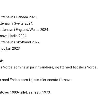
guttenavn i Canada 2023.
ttenavn i Sveits 2024.
guttenavn i England/Wales 2024.
avn i Italia 2024.
uttenavn i Skottland 2022.
n pojkar 2023.
d:
t i Norge som navn på innvandrere, og litt med fødsler i Norge.
n med Enrico som første eller eneste fornavn.
utover 1900-tallet, senest i 1973.