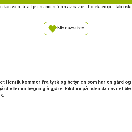
ten kan være å velge en annen form av navnet, for eksempel italienske
Min navneliste
net Henrik kommer fra tysk og betyr en som har en gård og e
 eller innhegning å gjøre. Rikdom på tiden da navnet ble ti
k.