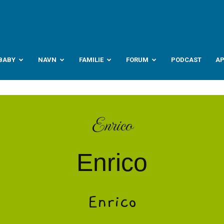
abyverden.no
BABY
NAVN
FAMILIE
FORUM
PODCAST
A
Enrico
Enrico
Enrico