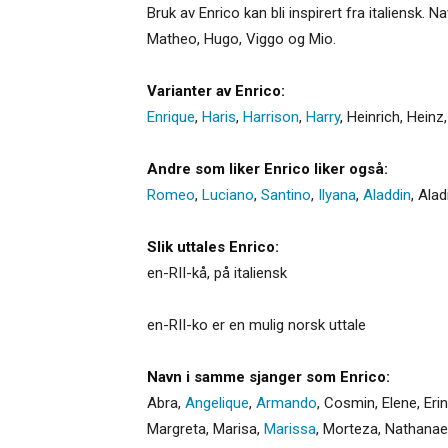
Bruk av Enrico kan bli inspirert fra italiensk.
Matheo, Hugo, Viggo og Mio.
Varianter av Enrico:
Enrique
,
Haris
,
Harrison
,
Harry
,
Heinrich
,
Heinz
Andre som liker Enrico liker også:
Romeo
,
Luciano
,
Santino
,
Ilyana
,
Aladdin
,
Alad
Slik uttales Enrico:
en-RII-kå, på italiensk
en-RII-ko er en mulig norsk uttale
Navn i samme sjanger som Enrico:
Abra
,
Angelique
,
Armando
,
Cosmin
,
Elene
,
Eri
Margreta
,
Marisa
,
Marissa
,
Morteza
,
Nathanae