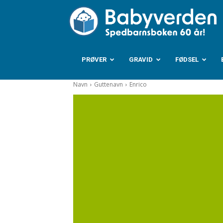
B
PRØVER
GRAVID
FØDSEL
Navn
Guttenavn
Enrico