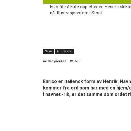
En måte å kalle opp etter en Henrik i slek
nå. Illustrasjonsfoto: iStock
Navn
Guttenavn
Av
Babyverden
690
Enrico er italiensk form av Henrik. Nav
kommer fra ord som har med en hjem/gård
i navnet -rik, er det samme som ordet ri