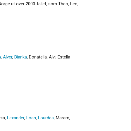
i Norge ut over 2000-tallet, som Theo, Leo,
a
,
Alver
,
Bianka
,
Donatella
,
Alvi
,
Estella
cia
,
Lexander
,
Loan
,
Lourdes
,
Maram
,