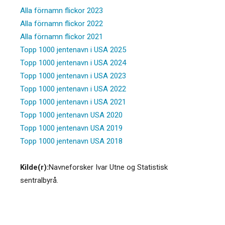
Alla förnamn flickor 2023
Alla förnamn flickor 2022
Alla förnamn flickor 2021
Topp 1000 jentenavn i USA 2025
Topp 1000 jentenavn i USA 2024
Topp 1000 jentenavn i USA 2023
Topp 1000 jentenavn i USA 2022
Topp 1000 jentenavn i USA 2021
Topp 1000 jentenavn USA 2020
Topp 1000 jentenavn USA 2019
Topp 1000 jentenavn USA 2018
Kilde(r):
Navneforsker Ivar Utne og Statistisk
sentralbyrå.