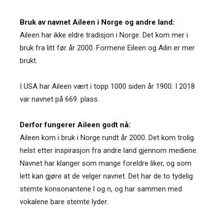
Bruk av navnet Aileen i Norge og andre land:
Aileen har ikke eldre tradisjon i Norge. Det kom mer i
bruk fra litt før år 2000. Formene Eileen og Ailin er mer
brukt.
I USA har Aileen vært i topp 1000 siden år 1900. I 2018
var navnet på 669. plass.
Derfor fungerer Aileen godt nå:
Aileen kom i bruk i Norge rundt år 2000. Det kom trolig
helst etter inspirasjon fra andre land gjennom mediene.
Navnet har klanger som mange foreldre liker, og som
lett kan gjøre at de velger navnet. Det har de to tydelig
stemte konsonantene l og n, og har sammen med
vokalene bare stemte lyder.