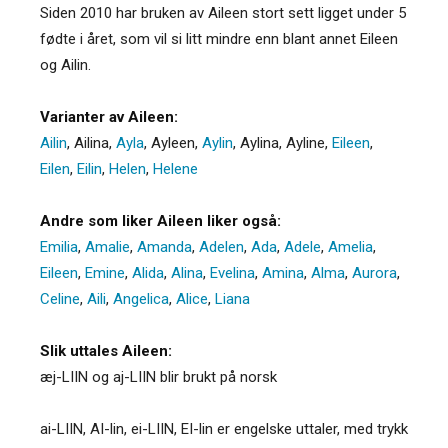
Siden 2010 har bruken av Aileen stort sett ligget under 5
fødte i året, som vil si litt mindre enn blant annet Eileen
og Ailin.
Varianter av Aileen:
Ailin
,
Ailina
,
Ayla
,
Ayleen
,
Aylin
,
Aylina
,
Ayline
,
Eileen
,
Eilen
,
Eilin
,
Helen
,
Helene
Andre som liker Aileen liker også:
Emilia
,
Amalie
,
Amanda
,
Adelen
,
Ada
,
Adele
,
Amelia
,
Eileen
,
Emine
,
Alida
,
Alina
,
Evelina
,
Amina
,
Alma
,
Aurora
,
Celine
,
Aili
,
Angelica
,
Alice
,
Liana
Slik uttales Aileen:
æj-LIIN og aj-LIIN blir brukt på norsk
ai-LIIN, AI-lin, ei-LIIN, EI-lin er engelske uttaler, med trykk