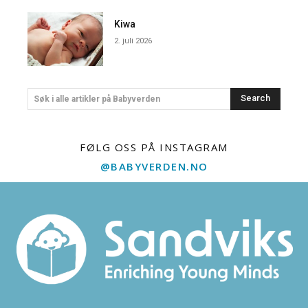
Kiwa
2. juli 2026
Search
Søk i alle artikler på Babyverden
FØLG OSS PÅ INSTAGRAM
@BABYVERDEN.NO