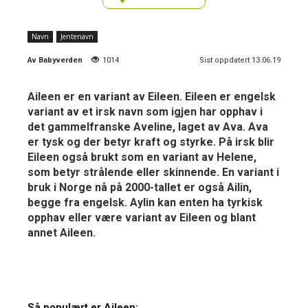
Navn
Jentenavn
Av
Babyverden
1014
Sist oppdatert 13.06.19
Aileen er en variant av Eileen. Eileen er engelsk
variant av et irsk navn som igjen har opphav i
det gammelfranske Aveline, laget av Ava. Ava
er tysk og der betyr kraft og styrke. På irsk blir
Eileen også brukt som en variant av Helene,
som betyr strålende eller skinnende. En variant i
bruk i Norge nå på 2000-tallet er også Ailin,
begge fra engelsk. Aylin kan enten ha tyrkisk
opphav eller være variant av Eileen og blant
annet Aileen.
Så populært er Aileen: