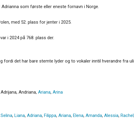
 Adrianna som første eller eneste fornavn i Norge.
olen, med 52. plass for jenter i 2025.
var i 2024 på 768. plass der.
og fordi det har bare stemte lyder og to vokaler inntil hverandre fra u
,
Adrijana
,
Andriana
,
Ariana
,
Arina
,
Selina
,
Liana
,
Adriana
,
Filippa
,
Ariana
,
Elena
,
Amanda
,
Alessia
,
Rachel