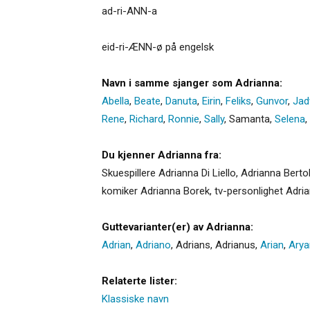
ad-ri-ANN-a
eid-ri-ÆNN-ø på engelsk
Navn i samme sjanger som Adrianna:
Abella
,
Beate
,
Danuta
,
Eirin
,
Feliks
,
Gunvor
,
Jad
Rene
,
Richard
,
Ronnie
,
Sally
,
Samanta
,
Selena
,
Du kjenner Adrianna fra:
Skuespillere Adrianna Di Liello, Adrianna Bert
komiker Adrianna Borek, tv-personlighet Adria
Guttevarianter(er) av Adrianna:
Adrian
,
Adriano
,
Adrians
,
Adrianus
,
Arian
,
Arya
Relaterte lister:
Klassiske navn