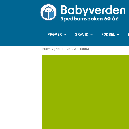
B
PRØVER
GRAVID
FØDSEL
Navn
Jentenavn
Adrianna