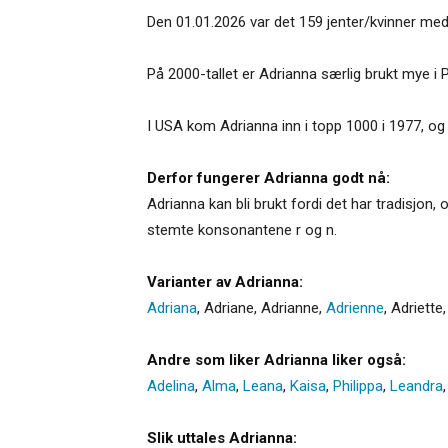
Den 01.01.2026 var det 159 jenter/kvinner med
På 2000-tallet er Adrianna særlig brukt mye i P
I USA kom Adrianna inn i topp 1000 i 1977, og 
Derfor fungerer Adrianna godt nå:
Adrianna kan bli brukt fordi det har tradisjon, 
stemte konsonantene r og n.
Varianter av Adrianna:
Adriana
,
Adriane
,
Adrianne
,
Adrienne
,
Adriette
Andre som liker Adrianna liker også:
Adelina
,
Alma
,
Leana
,
Kaisa
,
Philippa
,
Leandra
Slik uttales Adrianna: