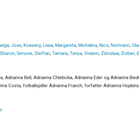
wiga
,
Jose
,
Ksawery
,
Liwia
,
Margareta
,
Michalina
,
Nico
,
Normann
,
Ola
Sharon
,
Simone
,
Steffan
,
Tamara
,
Tanya
,
Viviann
,
Zdzislaw
,
Zoltan
,
Ø
ola, Adrianna Bell, Adrianna Chlebicka, Adrianna Eder og Adrianna Bied
nna Costa, fotballspiller Adrianna Franch, forfatter Adrianna Hopkins
n