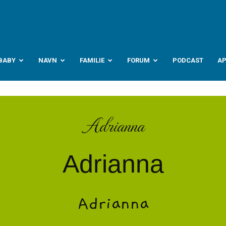
abyverden.no
BABY
NAVN
FAMILIE
FORUM
PODCAST
A
Adrianna
Adrianna
Adrianna