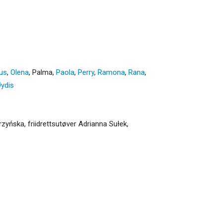
us
,
Olena
,
Palma
,
Paola
,
Perry
,
Ramona
,
Rana
,
ydis
rzyńska, friidrettsutøver Adrianna Sułek,