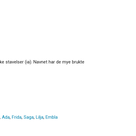
like stavelser (ia). Navnet har de mye brukte
,
Ada
,
Frida
,
Saga
,
Lilja
,
Embla