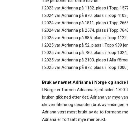
159 personer har dette navnet.
I 2023 var Adrianna på 1182. plass i Topp 1572
I 2024 var Adrianna på 870. plass i Topp 4103
I 2024 var Adrianna på 1811. plass i Topp 2668
I 2024 var Adrianna på 2574. plass i Topp 764
I 2025 var Adrianna på 885. plass i Topp 1122 
I 2025 var Adrianna på 52. plass i Topp 939 je
I 2025 var Adrianna på 780. plass i Topp 1024 
I 2025 var Adrianna på 2103. plass i Alla förna
I 2025 var Adrianna på 872. plass i Topp 1000
Bruk av navnet Adrianna i Norge og andre 
I Norge er formen Adrianna kjent siden 1700-ta
bruken gikk ned etter det. Adriana var mye van
skrivemåtene og dessuten bruk av endingen -e ka
Adriana vært mest brukt av de to formene med 
Adriana er fortsatt mye mer brukt.