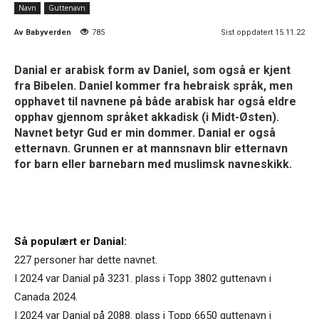
Navn
Guttenavn
Av
Babyverden
785
Sist oppdatert 15.11.22
Danial er arabisk form av Daniel, som også er kjent
fra Bibelen. Daniel kommer fra hebraisk språk, men
opphavet til navnene på både arabisk har også eldre
opphav gjennom språket akkadisk (i Midt-Østen).
Navnet betyr Gud er min dommer. Danial er også
etternavn. Grunnen er at mannsnavn blir etternavn
for barn eller barnebarn med muslimsk navneskikk.
Så populært er Danial:
227 personer har dette navnet.
I 2024 var Danial på 3231. plass i Topp 3802 guttenavn i
Canada 2024.
I 2024 var Danial på 2088. plass i Topp 6650 guttenavn i