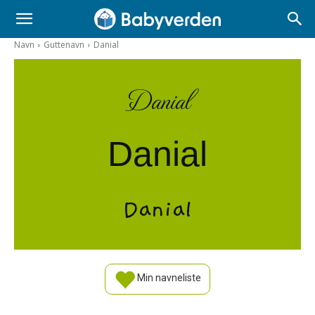
Navn
Guttenavn
Danial
Danial
Danial
Danial
Min navneliste