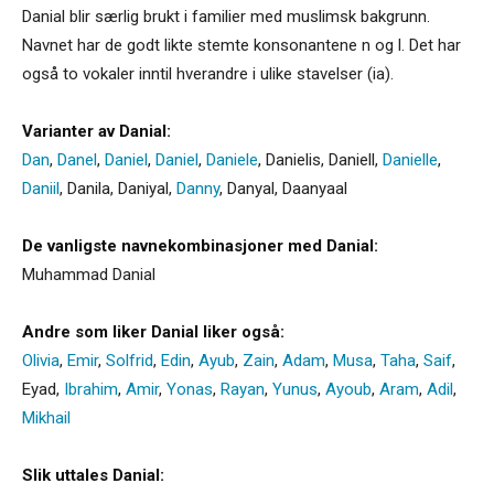
Danial blir særlig brukt i familier med muslimsk bakgrunn.
Navnet har de godt likte stemte konsonantene n og l. Det har
også to vokaler inntil hverandre i ulike stavelser (ia).
Varianter av Danial:
Dan
,
Danel
,
Daniel
,
Daniel
,
Daniele
,
Danielis
,
Daniell
,
Danielle
,
Daniil
,
Danila
,
Daniyal
,
Danny
,
Danyal
,
Daanyaal
De vanligste navnekombinasjoner med Danial:
Muhammad Danial
Andre som liker Danial liker også:
Olivia
,
Emir
,
Solfrid
,
Edin
,
Ayub
,
Zain
,
Adam
,
Musa
,
Taha
,
Saif
,
Eyad
,
Ibrahim
,
Amir
,
Yonas
,
Rayan
,
Yunus
,
Ayoub
,
Aram
,
Adil
,
Mikhail
Slik uttales Danial: