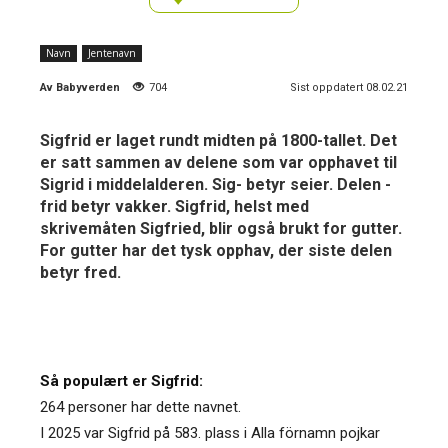
Navn
Jentenavn
Av
Babyverden
704
Sist oppdatert 08.02.21
Sigfrid er laget rundt midten på 1800-tallet. Det
er satt sammen av delene som var opphavet til
Sigrid i middelalderen. Sig- betyr seier. Delen -
frid betyr vakker. Sigfrid, helst med
skrivemåten Sigfried, blir også brukt for gutter.
For gutter har det tysk opphav, der siste delen
betyr fred.
Så populært er Sigfrid:
264 personer har dette navnet.
I 2025 var Sigfrid på 583. plass i Alla förnamn pojkar