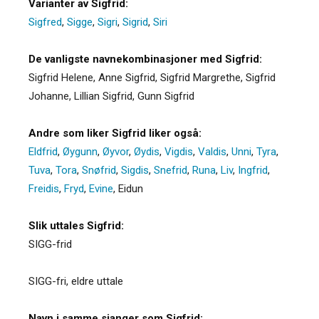
Varianter av Sigfrid:
Sigfred
,
Sigge
,
Sigri
,
Sigrid
,
Siri
De vanligste navnekombinasjoner med Sigfrid:
Sigfrid Helene, Anne Sigfrid, Sigfrid Margrethe, Sigfrid
Johanne, Lillian Sigfrid, Gunn Sigfrid
Andre som liker Sigfrid liker også:
Eldfrid
,
Øygunn
,
Øyvor
,
Øydis
,
Vigdis
,
Valdis
,
Unni
,
Tyra
,
Tuva
,
Tora
,
Snøfrid
,
Sigdis
,
Snefrid
,
Runa
,
Liv
,
Ingfrid
,
Freidis
,
Fryd
,
Evine
,
Eidun
Slik uttales Sigfrid:
SIGG-frid
SIGG-fri, eldre uttale
Navn i samme sjanger som Sigfrid: