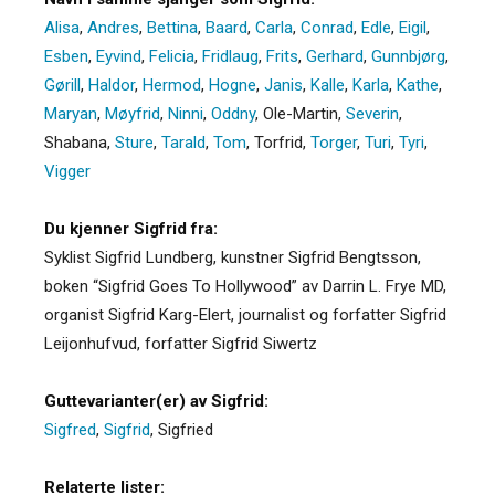
Alisa
,
Andres
,
Bettina
,
Baard
,
Carla
,
Conrad
,
Edle
,
Eigil
,
Esben
,
Eyvind
,
Felicia
,
Fridlaug
,
Frits
,
Gerhard
,
Gunnbjørg
,
Gørill
,
Haldor
,
Hermod
,
Hogne
,
Janis
,
Kalle
,
Karla
,
Kathe
,
Maryan
,
Møyfrid
,
Ninni
,
Oddny
,
Ole-Martin
,
Severin
,
Shabana
,
Sture
,
Tarald
,
Tom
,
Torfrid
,
Torger
,
Turi
,
Tyri
,
Vigger
Du kjenner Sigfrid fra:
Syklist Sigfrid Lundberg, kunstner Sigfrid Bengtsson,
boken “Sigfrid Goes To Hollywood” av Darrin L. Frye MD,
organist Sigfrid Karg-Elert, journalist og forfatter Sigfrid
Leijonhufvud, forfatter Sigfrid Siwertz
Guttevarianter(er) av Sigfrid:
Sigfred
,
Sigfrid
,
Sigfried
Relaterte lister: