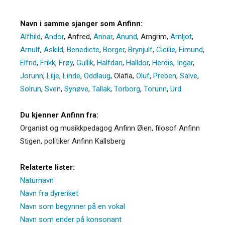
Navn i samme sjanger som Anfinn:
Alfhild
,
Andor
,
Anfred
,
Annar
,
Anund
,
Arngrim
,
Arnljot
,
Arnulf
,
Askild
,
Benedicte
,
Borger
,
Brynjulf
,
Cicilie
,
Eimund
,
Elfrid
,
Frikk
,
Frøy
,
Gullik
,
Halfdan
,
Halldor
,
Herdis
,
Ingar
,
Jorunn
,
Lilje
,
Linde
,
Oddlaug
,
Olafia
,
Oluf
,
Preben
,
Salve
,
Solrun
,
Sven
,
Synøve
,
Tallak
,
Torborg
,
Torunn
,
Urd
Du kjenner Anfinn fra:
Organist og musikkpedagog Anfinn Øien, filosof Anfinn
Stigen, politiker Anfinn Kallsberg
Relaterte lister:
Naturnavn
Navn fra dyreriket
Navn som begynner på en vokal
Navn som ender på konsonant