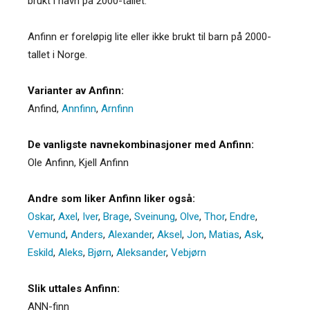
brukt i navn på 2000-tallet.
Anfinn er foreløpig lite eller ikke brukt til barn på 2000-
tallet i Norge.
Varianter av Anfinn:
Anfind
,
Annfinn
,
Arnfinn
De vanligste navnekombinasjoner med Anfinn:
Ole Anfinn, Kjell Anfinn
Andre som liker Anfinn liker også:
Oskar
,
Axel
,
Iver
,
Brage
,
Sveinung
,
Olve
,
Thor
,
Endre
,
Vemund
,
Anders
,
Alexander
,
Aksel
,
Jon
,
Matias
,
Ask
,
Eskild
,
Aleks
,
Bjørn
,
Aleksander
,
Vebjørn
Slik uttales Anfinn:
ANN-finn