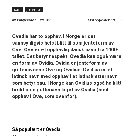
Navn
Jentenavn
Av
Babyverden
987
Sist oppdatert 29.10.21
Ovedia har to opphav. I Norge er det
sannsynligvis helst blitt til som jenteform av
Ove. Ove er et opphavlig dansk navn fra 1400-
tallet. Det betyr respekt. Ovedia kan også være
en form av Ovidia. Ovidia er jenteform av
guttenavnene Ove og Ovidius. Ovidius er et
latinsk navn med opphav i et latinsk etternavn
som betyr sau. I Norge kan Ovidius også ha blitt
brukt som guttenavn laget av Ovidia (med
opphav i Ove, som ovenfor).
Så populært er Ovedia: