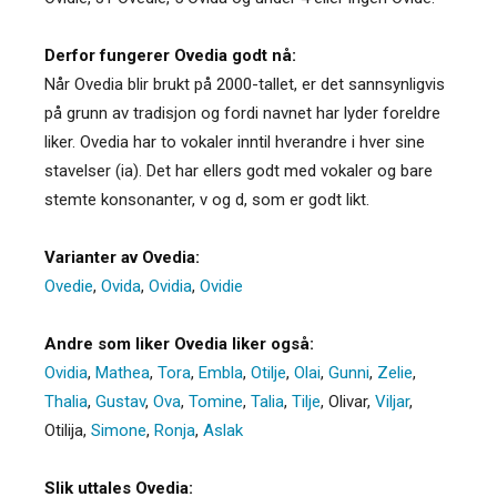
Derfor fungerer Ovedia godt nå:
Når Ovedia blir brukt på 2000-tallet, er det sannsynligvis
på grunn av tradisjon og fordi navnet har lyder foreldre
liker. Ovedia har to vokaler inntil hverandre i hver sine
stavelser (ia). Det har ellers godt med vokaler og bare
stemte konsonanter, v og d, som er godt likt.
Varianter av Ovedia:
Ovedie
,
Ovida
,
Ovidia
,
Ovidie
Andre som liker Ovedia liker også:
Ovidia
,
Mathea
,
Tora
,
Embla
,
Otilje
,
Olai
,
Gunni
,
Zelie
,
Thalia
,
Gustav
,
Ova
,
Tomine
,
Talia
,
Tilje
,
Olivar
,
Viljar
,
Otilija
,
Simone
,
Ronja
,
Aslak
Slik uttales Ovedia: