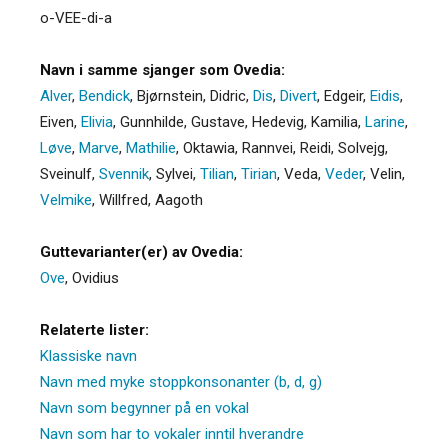
o-VEE-di-a
Navn i samme sjanger som Ovedia:
Alver
,
Bendick
,
Bjørnstein
,
Didric
,
Dis
,
Divert
,
Edgeir
,
Eidis
,
Eiven
,
Elivia
,
Gunnhilde
,
Gustave
,
Hedevig
,
Kamilia
,
Larine
,
Løve
,
Marve
,
Mathilie
,
Oktawia
,
Rannvei
,
Reidi
,
Solvejg
,
Sveinulf
,
Svennik
,
Sylvei
,
Tilian
,
Tirian
,
Veda
,
Veder
,
Velin
,
Velmike
,
Willfred
,
Aagoth
Guttevarianter(er) av Ovedia:
Ove
,
Ovidius
Relaterte lister:
Klassiske navn
Navn med myke stoppkonsonanter (b, d, g)
Navn som begynner på en vokal
Navn som har to vokaler inntil hverandre