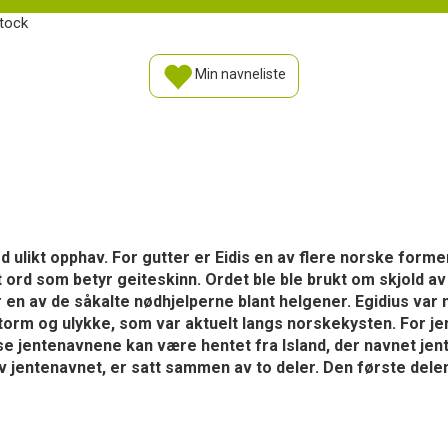
Stock
Min navneliste
d ulikt opphav. For gutter er Eidis en av flere norske forme
 ord som betyr geiteskinn. Ordet ble ble brukt om skjold av
 en av de såkalte nødhjelperne blant helgener. Egidius var 
torm og ulykke, som var aktuelt langs norskekysten. For jente
isse jentenavnene kan være hentet fra Island, der navnet jen
v jentenavnet, er satt sammen av to deler. Den første delen