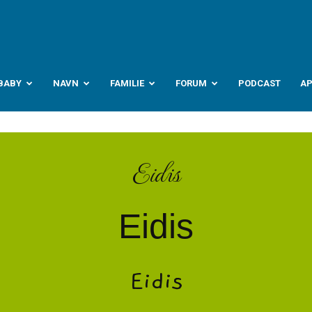
abyverden.no
BABY
NAVN
FAMILIE
FORUM
PODCAST
A
Eidis
Eidis
Eidis