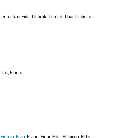
jenter kan Eidis bli brukt fordi det har tradisjon
allak
,
Elanor
,
Eistein
,
Eivin
,
Eivinn
,
Ejnar
,
Elda
,
Eldbjørn
,
Eldis
,