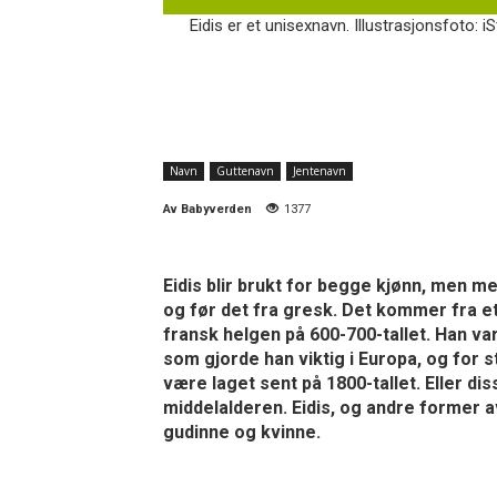
Eidis er et unisexnavn. Illustrasjonsfoto: i
Navn
Guttenavn
Jentenavn
Av
Babyverden
1377
Eidis blir brukt for begge kjønn, men me
og før det fra gresk. Det kommer fra et
fransk helgen på 600-700-tallet. Han var
som gjorde han viktig i Europa, og for s
være laget sent på 1800-tallet. Eller d
middelalderen. Eidis, og andre former a
gudinne og kvinne.