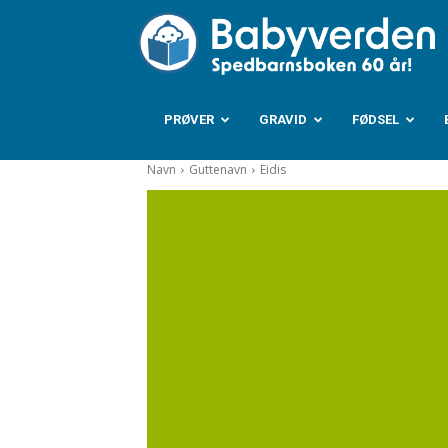
B
PRØVER
GRAVID
FØDSEL
Navn
Guttenavn
Eidis