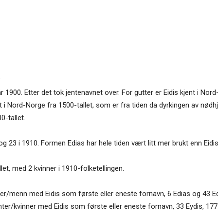
:
t år 1900. Etter det tok jentenavnet over. For gutter er Eidis kjent i 
t i Nord-Norge fra 1500-tallet, som er fra tiden da dyrkingen av nødhj
0-tallet.
 og 23 i 1910. Formen Edias har hele tiden vært litt mer brukt enn Eidis
let, med 2 kvinner i 1910-folketellingen.
ter/menn med Eidis som første eller eneste fornavn, 6 Edias og 43 Ed
ter/kvinner med Eidis som første eller eneste fornavn, 33 Eydis, 177