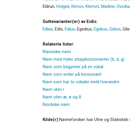
Eldrun
,
Holgeir
,
Kimon
,
Klemet
,
Madine
,
Ovedia
Guttevarianter(er) av Eidis:
Edias
,
Edis
,
Edius
,
Egedius
,
Egidius
,
Gelius
,
Gil
Relaterte lister:
Klassiske navn
Navn med myke stoppkonsonanter (b, d, g)
Navn som begynner på en vokal
Navn som ender på konsonant
Navn som har to vokaler inntil hverandre
Navn uten r
Navn uten æ, ø og å
Nordiske navn
Kilde(r):
Navneforsker Ivar Utne og Statistisk 