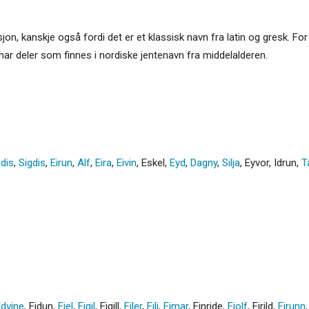
isjon, kanskje også fordi det er et klassisk navn fra latin og gresk. For 
har deler som finnes i nordiske jentenavn fra middelalderen.
idis
,
Sigdis
,
Eirun
,
Alf
,
Eira
,
Eivin
,
Eskel
,
Eyd
,
Dagny
,
Silja
,
Eyvor
,
Idrun
,
T
dvine
,
Eidun
,
Eiel
,
Eigil
,
Eigill
,
Eiler
,
Eili
,
Eimar
,
Einride
,
Eiolf
,
Eirild
,
Eirunn