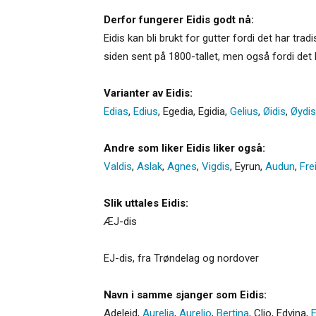
Derfor fungerer Eidis godt nå:
Eidis kan bli brukt for gutter fordi det har trad
siden sent på 1800-tallet, men også fordi det 
Varianter av Eidis:
Edias
,
Edius
,
Egedia
,
Egidia
,
Gelius
,
Øidis
,
Øydis
Andre som liker Eidis liker også:
Valdis
,
Aslak
,
Agnes
,
Vigdis
,
Eyrun
,
Audun
,
Fre
Slik uttales Eidis:
ÆJ-dis
EJ-dis, fra Trøndelag og nordover
Navn i samme sjanger som Eidis:
Adeleid
,
Aurelia
,
Aurelio
,
Bertina
,
Clio
,
Edvina
,
E