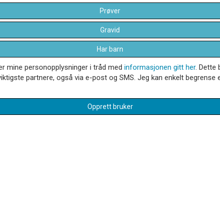
Prøver
Gravid
Har barn
dler mine personopplysninger i tråd med
informasjonen gitt her
. Dette 
iktigste partnere, også via e-post og SMS. Jeg kan enkelt begrense el
Opprett bruker