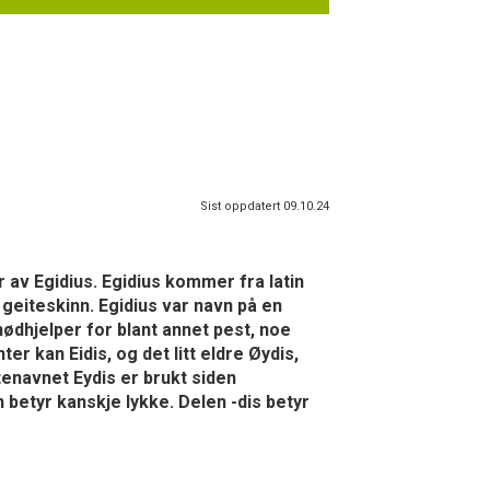
Sist oppdatert 09.10.24
r av Egidius. Egidius kommer fra latin
 geiteskinn. Egidius var navn på en
nødhjelper for blant annet pest, noe
r kan Eidis, og det litt eldre Øydis,
tenavnet Eydis er brukt siden
 betyr kanskje lykke. Delen -dis betyr