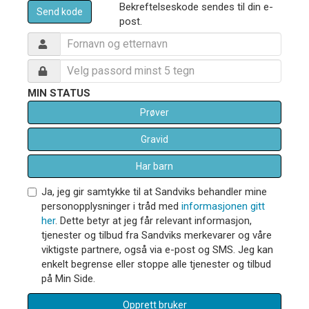
Bekreftelseskode sendes til din e-
Send kode
post.
MIN STATUS
Prøver
Gravid
Har barn
Ja, jeg gir samtykke til at Sandviks behandler mine
personopplysninger i tråd med
informasjonen gitt
her
. Dette betyr at jeg får relevant informasjon,
tjenester og tilbud fra Sandviks merkevarer og våre
viktigste partnere, også via e-post og SMS. Jeg kan
enkelt begrense eller stoppe alle tjenester og tilbud
på Min Side.
Opprett bruker