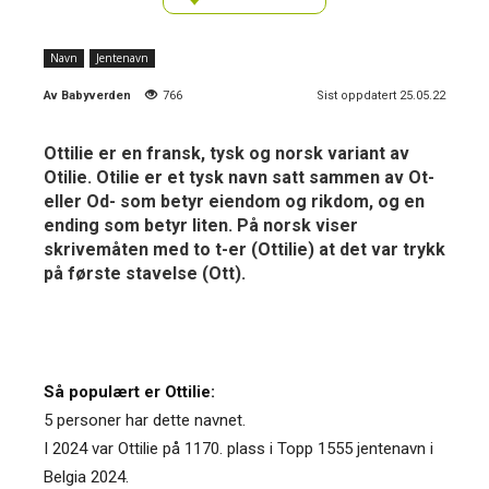
Navn
Jentenavn
Av
Babyverden
766
Sist oppdatert 25.05.22
Ottilie er en fransk, tysk og norsk variant av
Otilie. Otilie er et tysk navn satt sammen av Ot-
eller Od- som betyr eiendom og rikdom, og en
ending som betyr liten. På norsk viser
skrivemåten med to t-er (Ottilie) at det var trykk
på første stavelse (Ott).
Så populært er Ottilie:
5 personer har dette navnet.
I 2024 var Ottilie på 1170. plass i Topp 1555 jentenavn i
Belgia 2024.