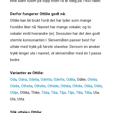
inne blant tusen på topp noen få år tidlig på 1900-tallet.
Derfor fungerer Ottilie godt nå:
Ottilie kan bli brukt fordi det har lyder som mange
foreldre liker nå. Navnet har mange vokaler, og to
vokaler inntil hverandre (ie). Dessuten har det den godt
stemte konsonanten l. Skrivemåten passer best for
uttale med trykk på første stavelse. Dersom en ønsker
trykk lenger ute i navnet, vil skrivemåter med én t passe
bedre.
Varianter av Ottilie:
Oda
,
Odea
,
Odelia
,
Odetta
,
Odette
,
Odilia
,
Odilie
,
Otelia
,
Otelie
,
Othelia
,
Othelie
,
Othilde
,
Othilia
,
Othilie
,
Otilia
,
Otilie
,
Otilje
,
Ottilia
,
Thilie
,
Tilda
,
Tilia
,
Tilja
,
Tilje
,
Tilla
,
Tillia
,
Uta
,
Ute
,
Utta
Slik uttales Ottilie: