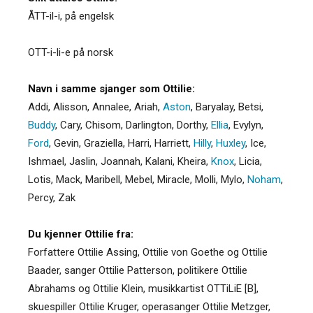
ÅTT-il-i, på engelsk
OTT-i-li-e på norsk
Navn i samme sjanger som Ottilie:
Addi
,
Alisson
,
Annalee
,
Ariah
,
Aston
,
Baryalay
,
Betsi
,
Buddy
,
Cary
,
Chisom
,
Darlington
,
Dorthy
,
Ellia
,
Evylyn
,
Ford
,
Gevin
,
Graziella
,
Harri
,
Harriett
,
Hilly
,
Huxley
,
Ice
,
Ishmael
,
Jaslin
,
Joannah
,
Kalani
,
Kheira
,
Knox
,
Licia
,
Lotis
,
Mack
,
Maribell
,
Mebel
,
Miracle
,
Molli
,
Mylo
,
Noham
,
Percy
,
Zak
Du kjenner Ottilie fra:
Forfattere Ottilie Assing, Ottilie von Goethe og Ottilie
Baader, sanger Ottilie Patterson, politikere Ottilie
Abrahams og Ottilie Klein, musikkartist OTTiLiE [B],
skuespiller Ottilie Kruger, operasanger Ottilie Metzger,