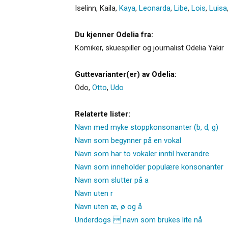
Iselinn
,
Kaila
,
Kaya
,
Leonarda
,
Libe
,
Lois
,
Luisa
Du kjenner Odelia fra:
Komiker, skuespiller og journalist Odelia Yakir
Guttevarianter(er) av Odelia:
Odo
,
Otto
,
Udo
Relaterte lister:
Navn med myke stoppkonsonanter (b, d, g)
Navn som begynner på en vokal
Navn som har to vokaler inntil hverandre
Navn som inneholder populære konsonanter
Navn som slutter på a
Navn uten r
Navn uten æ, ø og å
Underdogs  navn som brukes lite nå