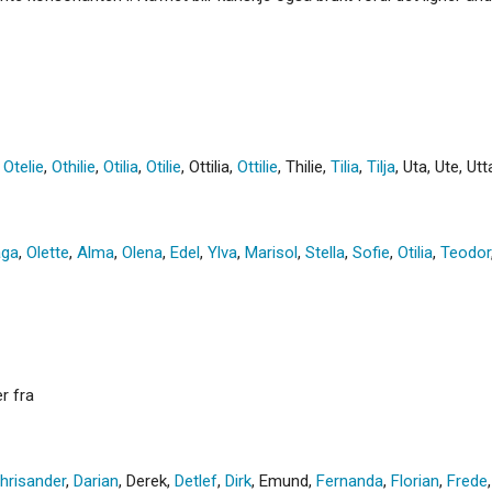
,
Otelie
,
Othilie
,
Otilia
,
Otilie
,
Ottilia
,
Ottilie
,
Thilie
,
Tilia
,
Tilja
,
Uta
,
Ute
,
Utt
aga
,
Olette
,
Alma
,
Olena
,
Edel
,
Ylva
,
Marisol
,
Stella
,
Sofie
,
Otilia
,
Teodor
r fra
hrisander
,
Darian
,
Derek
,
Detlef
,
Dirk
,
Emund
,
Fernanda
,
Florian
,
Frede