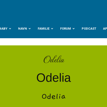
abyverden.no
BABY
NAVN
FAMILIE
FORUM
PODCAST
A
Odelia
Odelia
Odelia