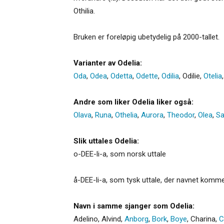
Othilia.
Bruken er foreløpig ubetydelig på 2000-tallet.
Varianter av Odelia:
Oda
,
Odea
,
Odetta
,
Odette
,
Odilia
,
Odilie
,
Otelia
Andre som liker Odelia liker også:
Olava
,
Runa
,
Othelia
,
Aurora
,
Theodor
,
Olea
,
S
Slik uttales Odelia:
o-DEE-li-a, som norsk uttale
å-DEE-li-a, som tysk uttale, der navnet komme
Navn i samme sjanger som Odelia:
Adelino
,
Alvind
,
Anborg
,
Bork
,
Boye
,
Charina
,
C