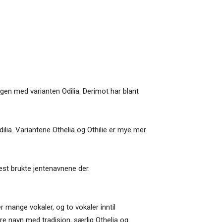
ingen med varianten Odilia. Derimot har blant
ilia. Variantene Othelia og Othilie er mye mer
mest brukte jentenavnene der.
r mange vokaler, og to vokaler inntil
re navn med tradisjon, særlig Othelia og