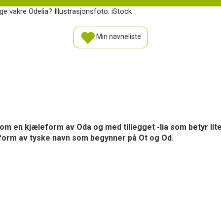
e vakre Odelia? Illustrasjonsfoto: iStock
Min navneliste
il som en kjæleform av Oda og med tillegget -lia som betyr li
form av tyske navn som begynner på Ot og Od.