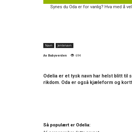
Synes du Oda er for vanlig? Hva med å velg
Navn
Jentenavn
Av
Babyverden
694
Odelia er et tysk navn har helst blitt t
rikdom. Oda er også kjæleform og kort
Så populært er Odelia: