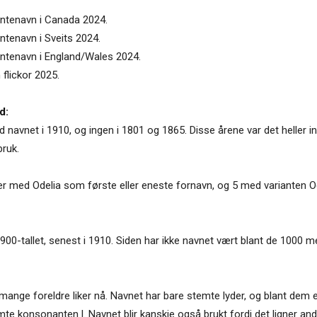
jentenavn i Canada 2024.
entenavn i Sveits 2024.
jentenavn i England/Wales 2024.
 flickor 2025.
d:
ed navnet i 1910, og ingen i 1801 og 1865. Disse årene var det heller 
bruk.
er med Odelia som første eller eneste fornavn, og 5 med varianten Od
 1900-tallet, senest i 1910. Siden har ikke navnet vært blant de 1000 
m mange foreldre liker nå. Navnet har bare stemte lyder, og blant dem e
te konsonanten l. Navnet blir kanskje også brukt fordi det ligner and