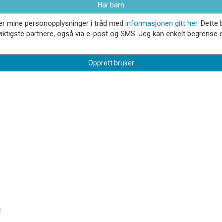
Har barn
dler mine personopplysninger i tråd med
informasjonen gitt her
. Dette 
iktigste partnere, også via e-post og SMS. Jeg kan enkelt begrense el
Opprett bruker