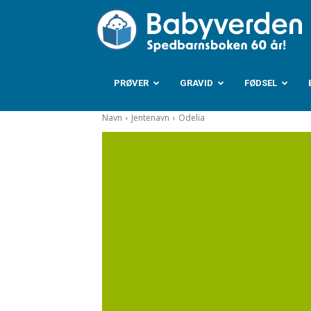
B
PRØVER
GRAVID
FØDSEL
Navn
Jentenavn
Odelia