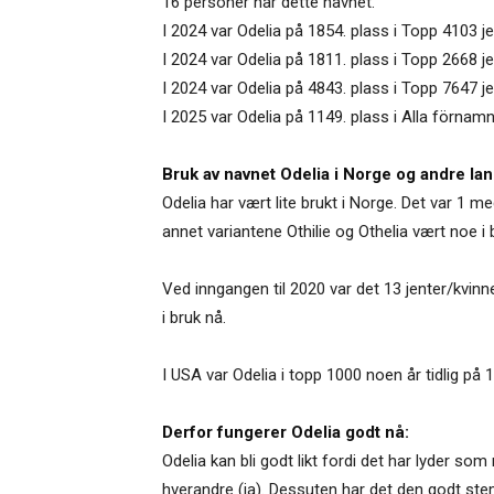
16 personer har dette navnet.
I 2024 var Odelia på 1854. plass i Topp 4103 
I 2024 var Odelia på 1811. plass i Topp 2668 j
I 2024 var Odelia på 4843. plass i Topp 7647 
I 2025 var Odelia på 1149. plass i Alla förnamn
Bruk av navnet Odelia i Norge og andre lan
Odelia har vært lite brukt i Norge. Det var 1 m
annet variantene Othilie og Othelia vært noe i 
Ved inngangen til 2020 var det 13 jenter/kvinn
i bruk nå.
I USA var Odelia i topp 1000 noen år tidlig på
Derfor fungerer Odelia godt nå:
Odelia kan bli godt likt fordi det har lyder so
hverandre (ia). Dessuten har det den godt stem