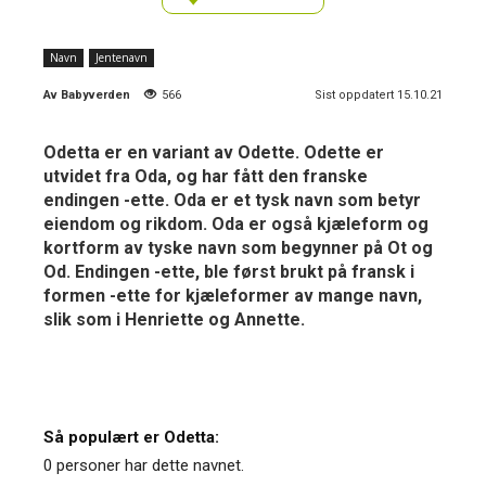
Navn
Jentenavn
Av
Babyverden
566
Sist oppdatert 15.10.21
Odetta er en variant av Odette. Odette er
utvidet fra Oda, og har fått den franske
endingen -ette. Oda er et tysk navn som betyr
eiendom og rikdom. Oda er også kjæleform og
kortform av tyske navn som begynner på Ot og
Od. Endingen -ette, ble først brukt på fransk i
formen -ette for kjæleformer av mange navn,
slik som i Henriette og Annette.
Så populært er Odetta:
0 personer har dette navnet.