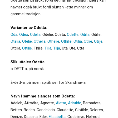
Odetta kan bli brukt fordi det har litt tradisjon. Ellers kan
navnet også brukt fordi slutten -etta minner om
gammel tradisjon.
Varianter av Odetta:
Oda
,
Odea
,
Odelia
,
Odelie
,
Odeta
,
Odette
,
Odilia
,
Odilie
,
Otelia
,
Otelie
,
Othelia
,
Othelie
,
Othilie
,
Otilia
,
Otilie
,
Otilje
,
Ottilia
,
Ottilie
,
Thilie
,
Tilia
,
Tilja
,
Uta
,
Ute
,
Utta
Slik uttales Odetta:
o-DETT-a, på norsk
å-dett-a, på noen språk sør for Skandinavia
Navn i samme sjanger som Odetta:
Adeleh
,
Afrodita
,
Agnette
,
Aletta
,
Aristide
,
Bernadeta
,
Betten
,
Boden
,
Candelaria
,
Claudette
,
Clotilde
,
Delores
,
Denize
,
Despina
,
Eder
,
Elisabetta
,
Godelieve
,
Helmod
,