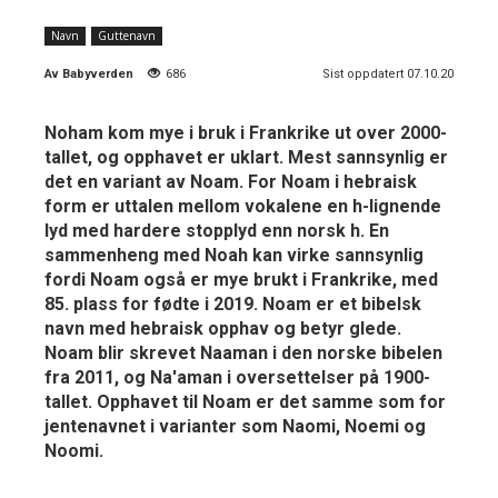
Navn
Guttenavn
Av
Babyverden
686
Sist oppdatert 07.10.20
Noham kom mye i bruk i Frankrike ut over 2000-
tallet, og opphavet er uklart. Mest sannsynlig er
det en variant av Noam. For Noam i hebraisk
form er uttalen mellom vokalene en h-lignende
lyd med hardere stopplyd enn norsk h. En
sammenheng med Noah kan virke sannsynlig
fordi Noam også er mye brukt i Frankrike, med
85. plass for fødte i 2019. Noam er et bibelsk
navn med hebraisk opphav og betyr glede.
Noam blir skrevet Naaman i den norske bibelen
fra 2011, og Na'aman i oversettelser på 1900-
tallet. Opphavet til Noam er det samme som for
jentenavnet i varianter som Naomi, Noemi og
Noomi.