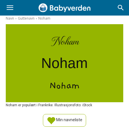
Navn
Guttenavn
Noham
Noham
Noham
Noham
Noham er populært i Frankrike. Illustrasjonsfoto: iStock
Min navneliste