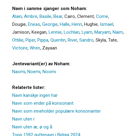
Navn i samme sjanger som Noham:
Alain
,
Ambre
,
Basile
,
Bear
,
Cairo
,
Clement
,
Come
,
Dougie
,
Eneas
,
Georgie
,
Halle
,
Henri
,
Hughie
,
Ismael
,
Jamison
,
Keegan
,
Lennie
,
Lochlan
,
Lyam
,
Maryam
,
Naim
,
Ottilie
,
Piper
,
Pippa
,
Quentin
,
River
,
Sandro
,
Skyla
,
Tate
,
Victoire
,
Wren
,
Zayaan
Jentevariant(er) av Noham:
Naomi
,
Noemi
,
Noomi
Relaterte lister:
Navn kanskje ingen har
Navn som ender på konsonant
Navn som inneholder populære konsonanter
Navn uten r
Navn uten æ, ø og å
Topp 1592 guttenavn i Belgia 2024