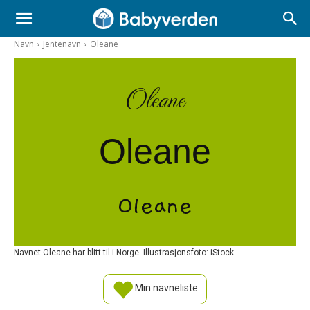
Navn
Jentenavn
Oleane
Oleane
Oleane
Oleane
Navnet Oleane har blitt til i Norge. Illustrasjonsfoto: iStock
Min navneliste