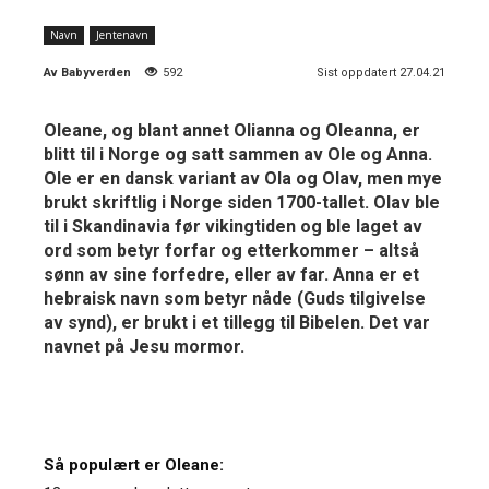
Navn
Jentenavn
Av
Babyverden
592
Sist oppdatert 27.04.21
Oleane, og blant annet Olianna og Oleanna, er
blitt til i Norge og satt sammen av Ole og Anna.
Ole er en dansk variant av Ola og Olav, men mye
brukt skriftlig i Norge siden 1700-tallet. Olav ble
til i Skandinavia før vikingtiden og ble laget av
ord som betyr forfar og etterkommer – altså
sønn av sine forfedre, eller av far. Anna er et
hebraisk navn som betyr nåde (Guds tilgivelse
av synd), er brukt i et tillegg til Bibelen. Det var
navnet på Jesu mormor.
Så populært er Oleane: