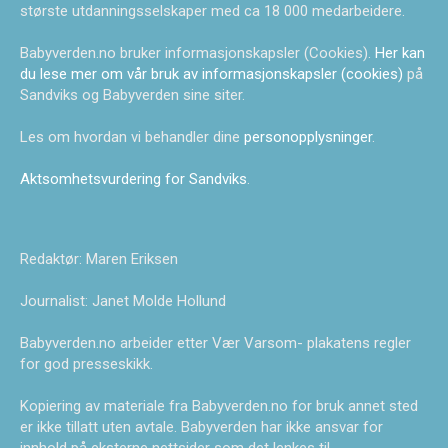
største utdanningsselskaper med ca 18 000 medarbeidere.
Babyverden.no bruker informasjonskapsler (Cookies).
Her kan
du lese mer om vår bruk av informasjonskapsler (cookies)
på
Sandviks og Babyverden sine siter.
Les om hvordan vi behandler dine
personopplysninger
.
Aktsomhetsvurdering for Sandviks
.
Redaktør: Maren Eriksen
Journalist: Janet Molde Hollund
Babyverden.no arbeider etter Vær Varsom- plakatens regler
for god presseskikk.
Kopiering av materiale fra Babyverden.no for bruk annet sted
er ikke tillatt uten avtale. Babyverden har ikke ansvar for