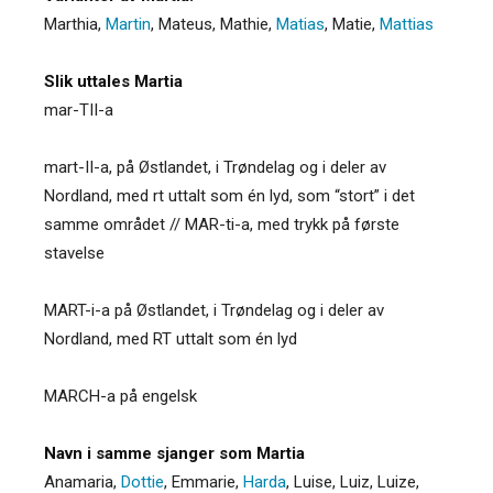
Marthia,
Martin
, Mateus, Mathie,
Matias
, Matie,
Mattias
Slik uttales Martia
mar-TII-a
mart-II-a, på Østlandet, i Trøndelag og i deler av
Nordland, med rt uttalt som én lyd, som “stort” i det
samme området // MAR-ti-a, med trykk på første
stavelse
MART-i-a på Østlandet, i Trøndelag og i deler av
Nordland, med RT uttalt som én lyd
MARCH-a på engelsk
Navn i samme sjanger som Martia
Anamaria,
Dottie
, Emmarie,
Harda
, Luise, Luiz, Luize,