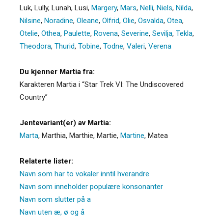
Luk, Lully, Lunah, Lusi,
Margery
,
Mars
,
Nelli
,
Niels
,
Nilda
,
Nilsine
,
Noradine
,
Oleane
,
Olfrid
,
Olie
,
Osvalda
,
Otea
,
Otelie
,
Othea
,
Paulette
,
Rovena
,
Severine
,
Sevilja
,
Tekla
,
Theodora
,
Thurid
,
Tobine
,
Todne
,
Valeri
,
Verena
Du kjenner Martia fra:
Karakteren Martia i “Star Trek VI: The Undiscovered
Country”
Jentevariant(er) av Martia:
Marta
, Marthia, Marthie, Martie,
Martine
, Matea
Relaterte lister:
Navn som har to vokaler inntil hverandre
Navn som inneholder populære konsonanter
Navn som slutter på a
Navn uten æ, ø og å