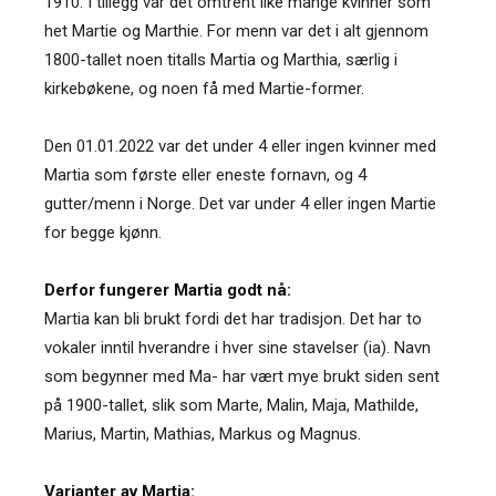
1910. I tillegg var det omtrent like mange kvinner som
het Martie og Marthie. For menn var det i alt gjennom
1800-tallet noen titalls Martia og Marthia, særlig i
kirkebøkene, og noen få med Martie-former.
Den 01.01.2022 var det under 4 eller ingen kvinner med
Martia som første eller eneste fornavn, og 4
gutter/menn i Norge. Det var under 4 eller ingen Martie
for begge kjønn.
Derfor fungerer Martia godt nå:
Martia kan bli brukt fordi det har tradisjon. Det har to
vokaler inntil hverandre i hver sine stavelser (ia). Navn
som begynner med Ma- har vært mye brukt siden sent
på 1900-tallet, slik som Marte, Malin, Maja, Mathilde,
Marius, Martin, Mathias, Markus og Magnus.
Varianter av Martia: