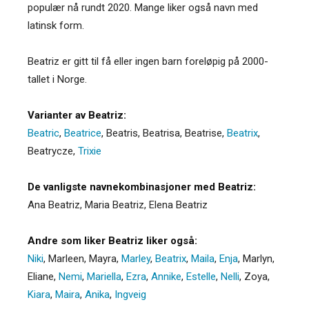
populær nå rundt 2020. Mange liker også navn med
latinsk form.
Beatriz er gitt til få eller ingen barn foreløpig på 2000-
tallet i Norge.
Varianter av Beatriz:
Beatric
,
Beatrice
,
Beatris
,
Beatrisa
,
Beatrise
,
Beatrix
,
Beatrycze
,
Trixie
De vanligste navnekombinasjoner med Beatriz:
Ana Beatriz, Maria Beatriz, Elena Beatriz
Andre som liker Beatriz liker også:
Niki
,
Marleen
,
Mayra
,
Marley
,
Beatrix
,
Maila
,
Enja
,
Marlyn
,
Eliane
,
Nemi
,
Mariella
,
Ezra
,
Annike
,
Estelle
,
Nelli
,
Zoya
,
Kiara
,
Maira
,
Anika
,
Ingveig