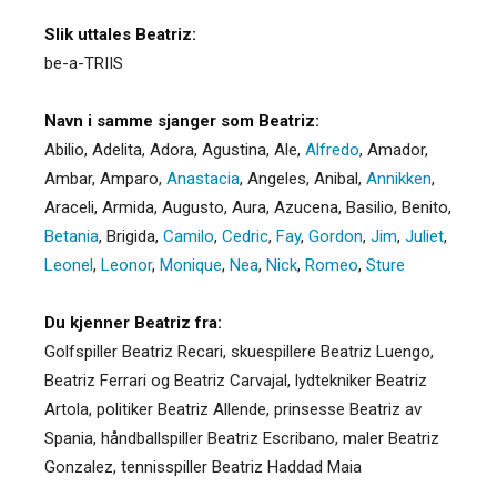
Slik uttales Beatriz:
be-a-TRIIS
Navn i samme sjanger som Beatriz:
Abilio
,
Adelita
,
Adora
,
Agustina
,
Ale
,
Alfredo
,
Amador
,
Ambar
,
Amparo
,
Anastacia
,
Angeles
,
Anibal
,
Annikken
,
Araceli
,
Armida
,
Augusto
,
Aura
,
Azucena
,
Basilio
,
Benito
,
Betania
,
Brigida
,
Camilo
,
Cedric
,
Fay
,
Gordon
,
Jim
,
Juliet
,
Leonel
,
Leonor
,
Monique
,
Nea
,
Nick
,
Romeo
,
Sture
Du kjenner Beatriz fra:
Golfspiller Beatriz Recari, skuespillere Beatriz Luengo,
Beatriz Ferrari og Beatriz Carvajal, lydtekniker Beatriz
Artola, politiker Beatriz Allende, prinsesse Beatriz av
Spania, håndballspiller Beatriz Escribano, maler Beatriz
Gonzalez, tennisspiller Beatriz Haddad Maia