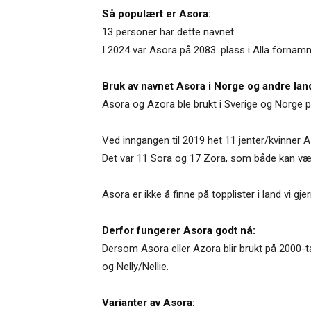
Så populært er Asora:
13 personer har dette navnet.
I 2024 var Asora på 2083. plass i Alla förnamn
Bruk av navnet Asora i Norge og andre lan
Asora og Azora ble brukt i Sverige og Norge på
Ved inngangen til 2019 het 11 jenter/kvinner 
Det var 11 Sora og 17 Zora, som både kan væ
Asora er ikke å finne på topplister i land vi 
Derfor fungerer Asora godt nå:
Dersom Asora eller Azora blir brukt på 2000-ta
og Nelly/Nellie.
Varianter av Asora: