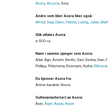
Azora
,
Azzurra
,
Sora
Andre som liker Asora liker også:
Alfred
,
Gaia
,
Eliam
,
Patrick
,
Ludvig
,
Julian
,
Math
Slik uttales Asora:
a-SOO-ra
Navn i samme sjanger som Asora:
Adar
,
Agri
,
Azeem
,
Benito
,
Davi
,
Devina
,
Dian
,
F
Phillipa
,
Philomena
,
Rosmarie
,
Rutha
,
Råmund
Du kjenner Asora fra:
Anime-karakter Asora
Guttevarianter(er) av Asora:
Aser
,
Asjer
,
Assar
,
Asser