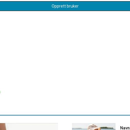
Opprett bruker
Navne