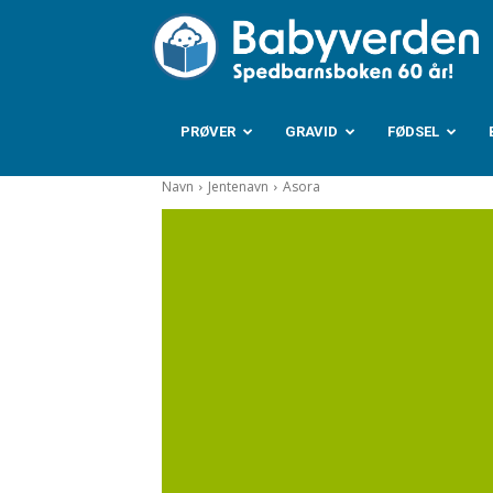
B
PRØVER
GRAVID
FØDSEL
Navn
Jentenavn
Asora