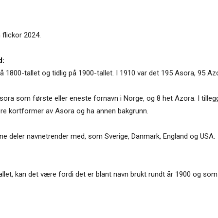
 flickor 2024.
d:
 1800-tallet og tidlig på 1900-tallet. I 1910 var det 195 Asora, 95 A
Asora som første eller eneste fornavn i Norge, og 8 het Azora. I till
re kortformer av Asora og ha annen bakgrunn.
gjerne deler navnetrender med, som Sverige, Danmark, England og USA.
llet, kan det være fordi det er blant navn brukt rundt år 1900 og som