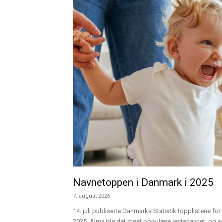
Navnetoppen i Danmark i 2025
7. august 2026
14. juli publiserte Danmarks Statistik topplistene for 
2025. Alma ble det mest populære jentenavnet, og sen