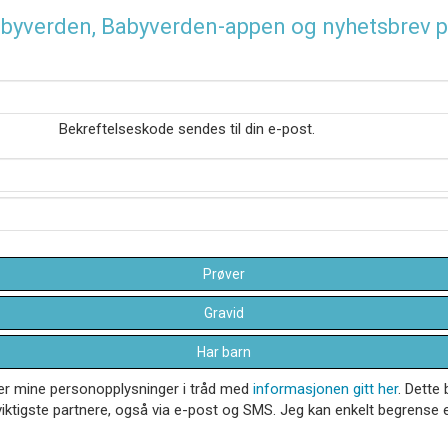
 Babyverden, Babyverden-appen og nyhetsbrev p
Bekreftelseskode sendes til din e-post.
Prøver
Gravid
Har barn
dler mine personopplysninger i tråd med
informasjonen gitt her
. Dette 
iktigste partnere, også via e-post og SMS. Jeg kan enkelt begrense el