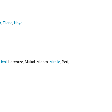
o
,
Eliana
,
Naya
Liesl
,
Lorentze
,
Mikkal
,
Mioara
,
Mirelle
,
Peri
,