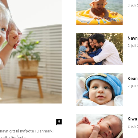
3. juli
Navn
2. juli
Kean
2. juli
Kiwa
0
2. juli
navn gitt til nyfødte i Danmark i
dte fjorårets...