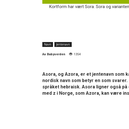
Kortform har vært Sora. Sora og varianten
Navn
Jentenavn
Av
Babyverden
1354
Asora, og Azora, er et jentenavn som k
nordisk navn som betyr en som svarer. Na
språket hebraisk. Asora ligner også på 
med z i Norge, som Azora, kan være insp