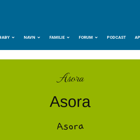
abyverden.no
BABY
NAVN
FAMILIE
FORUM
PODCAST
A
Asora
Asora
Asora