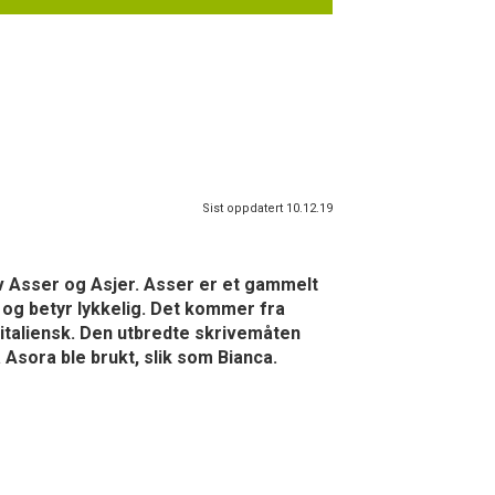
Sist oppdatert 10.12.19
v Asser og Asjer. Asser er et gammelt
n og betyr lykkelig. Det kommer fra
 italiensk. Den utbredte skrivemåten
 Asora ble brukt, slik som Bianca.