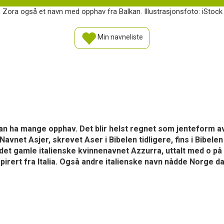
 Zora også et navn med opphav fra Balkan. Illustrasjonsfoto: iStock
Min navneliste
an ha mange opphav. Det blir helst regnet som jenteform a
vnet Asjer, skrevet Aser i Bibelen tidligere, fins i Bibele
det gamle italienske kvinnenavnet Azzurra, uttalt med o på
irert fra Italia. Også andre italienske navn nådde Norge da