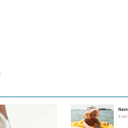
Navne
3. juli