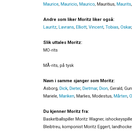
Maurice
,
Mauricio
,
Maurico
,
Mauritius
,
Maurits
Andre som liker Moritz liker også:
Lauritz
,
Lavrans
,
Elliott
,
Vincent
,
Tobias
,
Oskar
Slik uttales Moritz:
MO-rits
MÅ-rits, på tysk
Navn i samme sjanger som Moritz:
Asborg
,
Dick
,
Dieter
,
Dietmar
,
Dion
,
Gerald
,
Gun
Mariele
,
Mariken
,
Marlies
,
Modestus
,
Mårten
,
O
Du kjenner Moritz fra:
Basketballspiller Moritz Wagner, ishockeyspille
Bleibtreu, komponist Moritz Eggert, landhockey