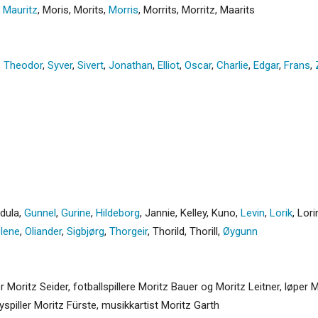
,
Mauritz
,
Moris
,
Morits
,
Morris
,
Morrits
,
Morritz
,
Maarits
,
Theodor
,
Syver
,
Sivert
,
Jonathan
,
Elliot
,
Oscar
,
Charlie
,
Edgar
,
Frans
,
dula
,
Gunnel
,
Gurine
,
Hildeborg
,
Jannie
,
Kelley
,
Kuno
,
Levin
,
Lorik
,
Lori
lene
,
Oliander
,
Sigbjørg
,
Thorgeir
,
Thorild
,
Thorill
,
Øygunn
r Moritz Seider, fotballspillere Moritz Bauer og Moritz Leitner, løper 
spiller Moritz Fürste, musikkartist Moritz Garth