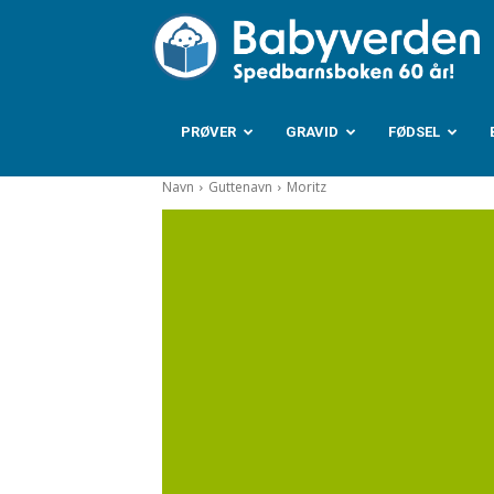
B
PRØVER
GRAVID
FØDSEL
Navn
Guttenavn
Moritz