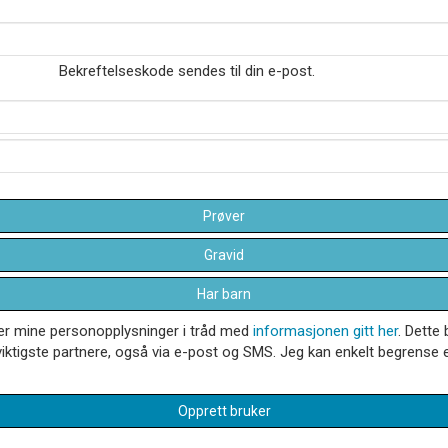
Bekreftelseskode sendes til din e-post.
Prøver
Gravid
Har barn
dler mine personopplysninger i tråd med
informasjonen gitt her
. Dette 
iktigste partnere, også via e-post og SMS. Jeg kan enkelt begrense el
Opprett bruker