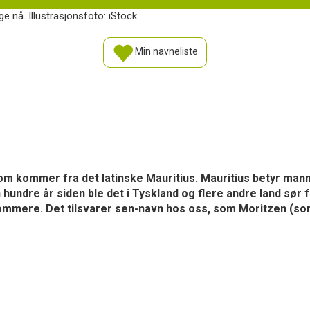
e nå. Illustrasjonsfoto: iStock
Min navneliste
som kommer fra det latinske Mauritius. Mauritius betyr mann
hundre år siden ble det i Tyskland og flere andre land sør fo
ommere. Det tilsvarer sen-navn hos oss, som Moritzen (so