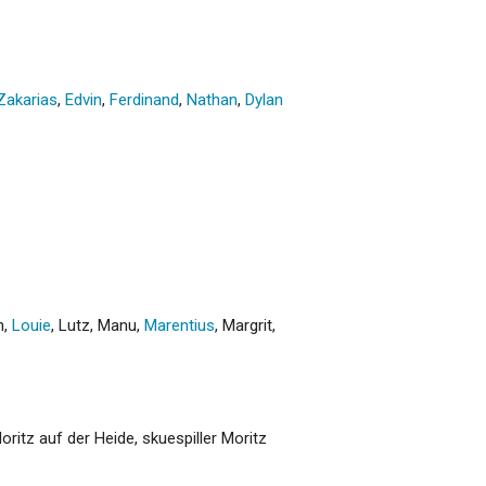
Zakarias
,
Edvin
,
Ferdinand
,
Nathan
,
Dylan
n
,
Louie
,
Lutz
,
Manu
,
Marentius
,
Margrit
,
Moritz auf der Heide, skuespiller Moritz