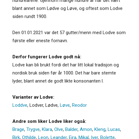
hundreårene. Gjennom mange hundre år har det vært
blant annet som Lødve og Løve, og oftest som Lodve
siden rundt 1900.
Den 01.01.2021 var det 57 gutter/menn med Lodve som
første eller eneste fornavn.
Derfor fungerer Lodve godt nå:
Lodve kan bli brukt fordi det har litt lokal tradisjon og
nordisk bruk siden før år 1000. Det har bare stemte
lyder, blant annet de godt likte konsonanten l.
Varianter av Lodve:
Loddve
,
Lodver
,
Lødve
,
Løve
,
Reodor
Andre som liker Lodve liker også:
Brage
,
Trygve
,
Klara
,
Olve
,
Balder
,
Amon
,
Kleng
,
Lucas
,
Birk
,
Othilde
,
Leon
,
Leander
,
Eira
,
Mikal
,
Iver
,
Bolette
,