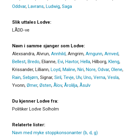
Oddvar
,
Lavrans
,
Ludwig
,
Saga
Slik uttales Lodve:
LÅDD-ve
Navn i samme sjanger som Lodve:
Alexsandra
,
Alvrun
,
Annhild
,
Arngrim
,
Arngunn
,
Arnved
,
Bellest
,
Bredo
,
Elianne
,
Evi
,
Havtor
,
Hella
,
Hilborg
,
Kleng
,
Krissander
,
Lilliann
,
Loyd
,
Maline
,
Niri
,
Nore
,
Odvar
,
Olene
,
Rain
,
Sebjørn
,
Signar
,
Siril
,
Tevje
,
Ulv
,
Uno
,
Verna
,
Vesla
,
Yvonn
,
Ømer
,
Østen
,
Ålov
,
Årolilja
,
Åsulv
Du kjenner Lodve fra:
Politiker Lodve Solholm
Relaterte lister:
Navn med myke stoppkonsonanter (b, d, g)