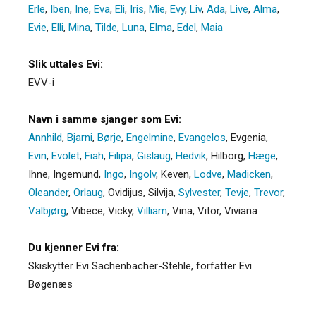
Erle
,
Iben
,
Ine
,
Eva
,
Eli
,
Iris
,
Mie
,
Evy
,
Liv
,
Ada
,
Live
,
Alma
,
Evie
,
Elli
,
Mina
,
Tilde
,
Luna
,
Elma
,
Edel
,
Maia
Slik uttales Evi:
EVV-i
Navn i samme sjanger som Evi:
Annhild
,
Bjarni
,
Børje
,
Engelmine
,
Evangelos
,
Evgenia
,
Evin
,
Evolet
,
Fiah
,
Filipa
,
Gislaug
,
Hedvik
,
Hilborg
,
Hæge
,
Ihne
,
Ingemund
,
Ingo
,
Ingolv
,
Keven
,
Lodve
,
Madicken
,
Oleander
,
Orlaug
,
Ovidijus
,
Silvija
,
Sylvester
,
Tevje
,
Trevor
,
Valbjørg
,
Vibece
,
Vicky
,
Villiam
,
Vina
,
Vitor
,
Viviana
Du kjenner Evi fra:
Skiskytter Evi Sachenbacher-Stehle, forfatter Evi
Bøgenæs