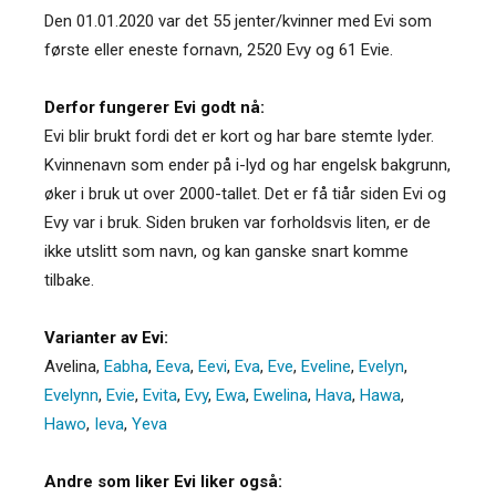
Den 01.01.2020 var det 55 jenter/kvinner med Evi som
første eller eneste fornavn, 2520 Evy og 61 Evie.
Derfor fungerer Evi godt nå:
Evi blir brukt fordi det er kort og har bare stemte lyder.
Kvinnenavn som ender på i-lyd og har engelsk bakgrunn,
øker i bruk ut over 2000-tallet. Det er få tiår siden Evi og
Evy var i bruk. Siden bruken var forholdsvis liten, er de
ikke utslitt som navn, og kan ganske snart komme
tilbake.
Varianter av Evi:
Avelina
,
Eabha
,
Eeva
,
Eevi
,
Eva
,
Eve
,
Eveline
,
Evelyn
,
Evelynn
,
Evie
,
Evita
,
Evy
,
Ewa
,
Ewelina
,
Hava
,
Hawa
,
Hawo
,
Ieva
,
Yeva
Andre som liker Evi liker også: