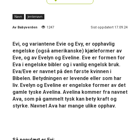
Navn
Jentenavn
Av
Babyverden
1247
Sist oppdatert 17.09.24
Evi, og variantene Evie og Evy, er opphavlig
engelske (også amerikanske) kjæleformer av
Eve, og av Evelyn og Eveline. Eve er formen for
Eva i engelske bibler og i vanlig engelsk bruk.
Eva/Eve er navnet på den første kvinnen i
Bibelen. Betydningen er levende eller som har
liv. Evelyn og Eveline er engelske former av det
gamle tyske Avelina. Avelina kommer fra navnet
Ava, som på gammelt tysk kan bety kraft og
styrke. Navnet Ava har mange ulike opphav.
Så populært er Evi: