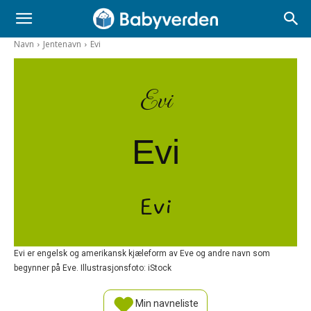
Navn
Jentenavn
Evi
Evi
Evi
Evi
Evi er engelsk og amerikansk kjæleform av Eve og andre navn som
begynner på Eve. Illustrasjonsfoto: iStock
Min navneliste