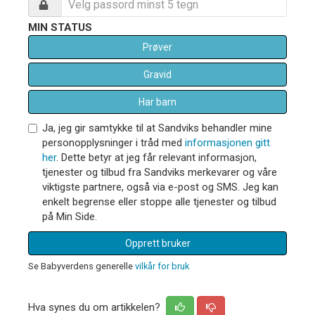
MIN STATUS
Prøver
Gravid
Har barn
Ja, jeg gir samtykke til at Sandviks behandler mine
personopplysninger i tråd med
informasjonen gitt
her
. Dette betyr at jeg får relevant informasjon,
tjenester og tilbud fra Sandviks merkevarer og våre
viktigste partnere, også via e-post og SMS. Jeg kan
enkelt begrense eller stoppe alle tjenester og tilbud
på Min Side.
Opprett bruker
Se Babyverdens generelle
vilkår for bruk
Hva synes du om artikkelen?