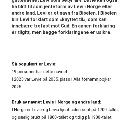
guttenavnet Leiv som betyr arv. Levie kan også
ha blitt til som jenteform av Levi i Norge eller
andre land. Levi er et navn fra Bibelen. I Bibelen
blir Levi forklart som «knyttet til», som kan
innebære trofast mot Gud. En annen forklaring
er tilgitt, men begge forklaringene er usikre.
Så populært er Levie:
19 personer har dette navnet.
I 2025 var Levie på 2035. plass i Alla förnamn pojkar
2025.
Bruk av navnet Levie i Norge og andre land:
I Norge er Levie og Levia kjent siden sent på 1700-tallet,
og særlig brukt på 1800-tallet og tidlig på 1900-tallet.