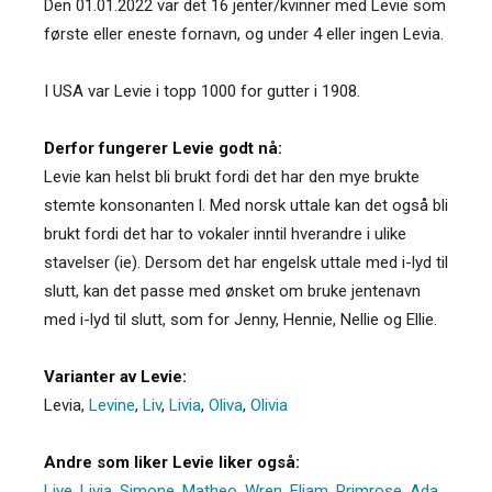
Den 01.01.2022 var det 16 jenter/kvinner med Levie som
første eller eneste fornavn, og under 4 eller ingen Levia.
I USA var Levie i topp 1000 for gutter i 1908.
Derfor fungerer Levie godt nå:
Levie kan helst bli brukt fordi det har den mye brukte
stemte konsonanten l. Med norsk uttale kan det også bli
brukt fordi det har to vokaler inntil hverandre i ulike
stavelser (ie). Dersom det har engelsk uttale med i-lyd til
slutt, kan det passe med ønsket om bruke jentenavn
med i-lyd til slutt, som for Jenny, Hennie, Nellie og Ellie.
Varianter av Levie:
Levia
,
Levine
,
Liv
,
Livia
,
Oliva
,
Olivia
Andre som liker Levie liker også:
Live
,
Livia
,
Simone
,
Matheo
,
Wren
,
Eliam
,
Primrose
,
Ada
,