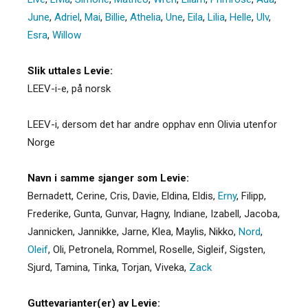
June
,
Adriel
,
Mai
,
Billie
,
Athelia
,
Une
,
Eila
,
Lilia
,
Helle
,
Ulv
,
Esra
,
Willow
Slik uttales Levie:
LEEV-i-e, på norsk
LEEV-i, dersom det har andre opphav enn Olivia utenfor
Norge
Navn i samme sjanger som Levie:
Bernadett
,
Cerine
,
Cris
,
Davie
,
Eldina
,
Eldis
,
Erny
,
Filipp
,
Frederike
,
Gunta
,
Gunvar
,
Hagny
,
Indiane
,
Izabell
,
Jacoba
,
Jannicken
,
Jannikke
,
Jarne
,
Klea
,
Maylis
,
Nikko
,
Nord
,
Oleif
,
Oli
,
Petronela
,
Rommel
,
Roselle
,
Sigleif
,
Sigsten
,
Sjurd
,
Tamina
,
Tinka
,
Torjan
,
Viveka
,
Zack
Guttevarianter(er) av Levie: