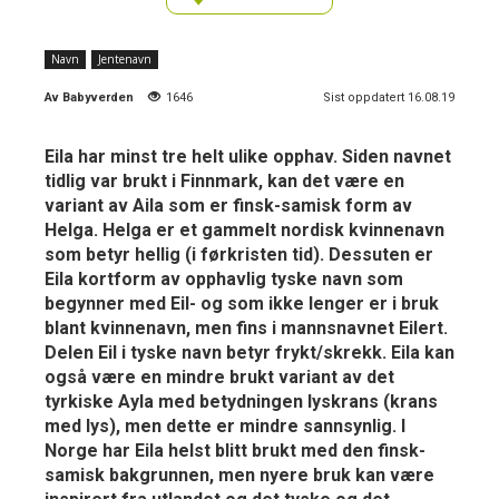
Navn
Jentenavn
Av
Babyverden
1646
Sist oppdatert 16.08.19
Eila har minst tre helt ulike opphav. Siden navnet
tidlig var brukt i Finnmark, kan det være en
variant av Aila som er finsk-samisk form av
Helga. Helga er et gammelt nordisk kvinnenavn
som betyr hellig (i førkristen tid). Dessuten er
Eila kortform av opphavlig tyske navn som
begynner med Eil- og som ikke lenger er i bruk
blant kvinnenavn, men fins i mannsnavnet Eilert.
Delen Eil i tyske navn betyr frykt/skrekk. Eila kan
også være en mindre brukt variant av det
tyrkiske Ayla med betydningen lyskrans (krans
med lys), men dette er mindre sannsynlig. I
Norge har Eila helst blitt brukt med den finsk-
samisk bakgrunnen, men nyere bruk kan være