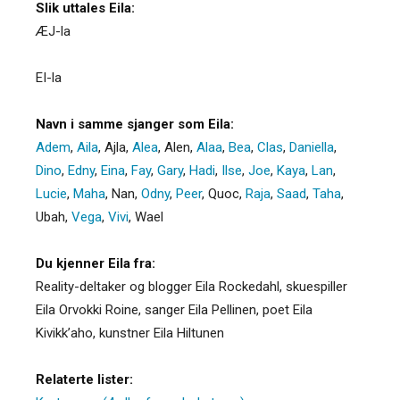
Slik uttales Eila:
ÆJ-la
EI-la
Navn i samme sjanger som Eila:
Adem
,
Aila
,
Ajla
,
Alea
,
Alen
,
Alaa
,
Bea
,
Clas
,
Daniella
,
Dino
,
Edny
,
Eina
,
Fay
,
Gary
,
Hadi
,
Ilse
,
Joe
,
Kaya
,
Lan
,
Lucie
,
Maha
,
Nan
,
Odny
,
Peer
,
Quoc
,
Raja
,
Saad
,
Taha
,
Ubah
,
Vega
,
Vivi
,
Wael
Du kjenner Eila fra:
Reality-deltaker og blogger Eila Rockedahl, skuespiller
Eila Orvokki Roine, sanger Eila Pellinen, poet Eila
Kivikk’aho, kunstner Eila Hiltunen
Relaterte lister: