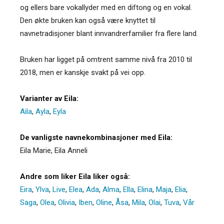
og ellers bare vokallyder med en diftong og en vokal.
Den økte bruken kan også være knyttet til
navnetradisjoner blant innvandrerfamilier fra flere land.
Bruken har ligget på omtrent samme nivå fra 2010 til
2018, men er kanskje svakt på vei opp.
Varianter av Eila:
Aila
,
Ayla
,
Eyla
De vanligste navnekombinasjoner med Eila:
Eila Marie, Eila Anneli
Andre som liker Eila liker også:
Eira
,
Ylva
,
Live
,
Elea
,
Ada
,
Alma
,
Ella
,
Elina
,
Maja
,
Elia
,
Saga
,
Olea
,
Olivia
,
Iben
,
Oline
,
Åsa
,
Mila
,
Olai
,
Tuva
,
Vår