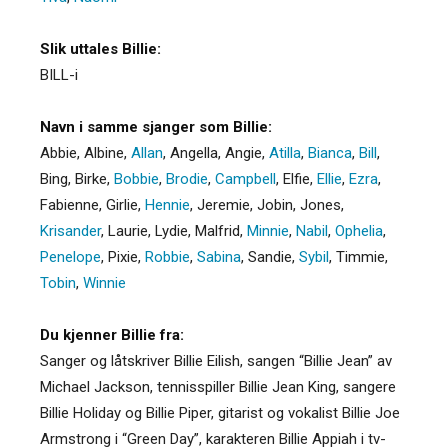
Slik uttales Billie:
BILL-i
Navn i samme sjanger som Billie:
Abbie
,
Albine
,
Allan
,
Angella
,
Angie
,
Atilla
,
Bianca
,
Bill
,
Bing
,
Birke
,
Bobbie
,
Brodie
,
Campbell
,
Elfie
,
Ellie
,
Ezra
,
Fabienne
,
Girlie
,
Hennie
,
Jeremie
,
Jobin
,
Jones
,
Krisander
,
Laurie
,
Lydie
,
Malfrid
,
Minnie
,
Nabil
,
Ophelia
,
Penelope
,
Pixie
,
Robbie
,
Sabina
,
Sandie
,
Sybil
,
Timmie
,
Tobin
,
Winnie
Du kjenner Billie fra:
Sanger og låtskriver Billie Eilish, sangen “Billie Jean” av
Michael Jackson, tennisspiller Billie Jean King, sangere
Billie Holiday og Billie Piper, gitarist og vokalist Billie Joe
Armstrong i “Green Day”, karakteren Billie Appiah i tv-