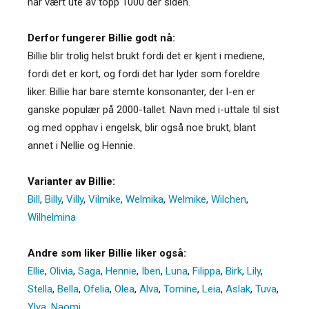
har vært ute av topp 1000 der siden.
Derfor fungerer Billie godt nå:
Billie blir trolig helst brukt fordi det er kjent i mediene,
fordi det er kort, og fordi det har lyder som foreldre
liker. Billie har bare stemte konsonanter, der l-en er
ganske populær på 2000-tallet. Navn med i-uttale til sist
og med opphav i engelsk, blir også noe brukt, blant
annet i Nellie og Hennie.
Varianter av Billie:
Bill
,
Billy
,
Villy
,
Vilmike
,
Welmika
,
Welmike
,
Wilchen
,
Wilhelmina
Andre som liker Billie liker også:
Ellie
,
Olivia
,
Saga
,
Hennie
,
Iben
,
Luna
,
Filippa
,
Birk
,
Lily
,
Stella
,
Bella
,
Ofelia
,
Olea
,
Alva
,
Tomine
,
Leia
,
Aslak
,
Tuva
,
Ylva
,
Naomi