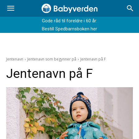
Gode råd til foreldre i 60 år:
Bestill Spedbarnsboken her
Jentenavn
Jentenavn som begynner på
Jentenavn på F
Jentenavn på F