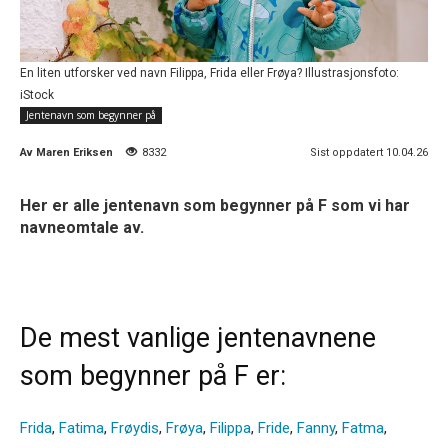
En liten utforsker ved navn Filippa, Frida eller Frøya? Illustrasjonsfoto:
iStock
Jentenavn som begynner på
Av
Maren Eriksen
8332
Sist oppdatert 10.04.26
Her er alle jentenavn som begynner på F som vi har
navneomtale av.
De mest vanlige jentenavnene
som begynner på F er:
Frida
,
Fatima
,
Frøydis
,
Frøya
,
Filippa
,
Fride
,
Fanny
,
Fatma
,