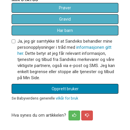
Prøver
Gravid
Har barn
Ja, jeg gir samtykke til at Sandviks behandler mine
personopplysninger i tråd med
informasjonen gitt
her
. Dette betyr at jeg får relevant informasjon,
tjenester og tilbud fra Sandviks merkevarer og våre
viktigste partnere, også via e-post og SMS. Jeg kan
enkelt begrense eller stoppe alle tjenester og tilbud
på Min Side.
Opprett bruker
Se Babyverdens generelle
vilkår for bruk
Hva synes du om artikkelen?