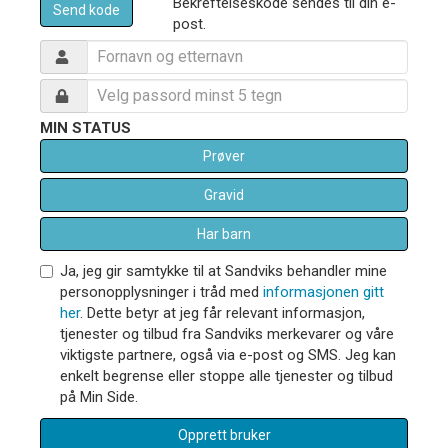
Bekreftelseskode sendes til din e-
Send kode
post.
MIN STATUS
Prøver
Gravid
Har barn
Ja, jeg gir samtykke til at Sandviks behandler mine
personopplysninger i tråd med
informasjonen gitt
her
. Dette betyr at jeg får relevant informasjon,
tjenester og tilbud fra Sandviks merkevarer og våre
viktigste partnere, også via e-post og SMS. Jeg kan
enkelt begrense eller stoppe alle tjenester og tilbud
på Min Side.
Opprett bruker