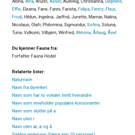
Abina
,
Alfa
,
Arunn
,
Asser
,
Audveig
,
Christianna
,
Delphine
,
Effie
,
Eleana
,
Fane
,
Fanni
,
Farista
,
Felipa
,
Fenriz
,
Fleur
,
Frodi
,
Hildun
,
Ingelina
,
Jarlfrid
,
Junette
,
Marnar
,
Nalina
,
Nicolaus
,
Olafr
,
Philomina
,
Sigmundur
,
Sofina
,
Soluna
,
Tuna
,
Vidkunn
,
Vilbjørn
,
Winfred
,
Winona
,
Årlaug
,
Åsel
Du kjenner Fauna fra:
Forfatter Fauna Hodel
Relaterte lister:
Naturnavn
Navn fra dyreriket
Navn som har to vokaler inntil hverandre
Navn som inneholder populære konsonanter
Navn som slutter på a
Navn uten r
Navn uten æ, ø og å
Sjeldne jentenavn (færre enn 10 personer)