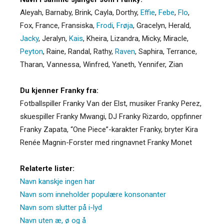
Aleyah
,
Barnaby
,
Brink
,
Cayla
,
Dorthy
,
Effie
,
Febe
,
Flo
,
Fox
,
France
,
Fransiska
,
Frodi
,
Frøja
,
Gracelyn
,
Herald
,
Jacky
,
Jeralyn
,
Kais
,
Kheira
,
Lizandra
,
Micky
,
Miracle
,
Peyton
,
Raine
,
Randal
,
Rathy
,
Raven
,
Saphira
,
Terrance
,
Tharan
,
Vannessa
,
Winfred
,
Yaneth
,
Yennifer
,
Zian
Du kjenner Franky fra:
Fotballspiller Franky Van der Elst, musiker Franky Perez,
skuespiller Franky Mwangi, DJ Franky Rizardo, oppfinner
Franky Zapata, “One Piece”-karakter Franky, bryter Kira
Renée Magnin-Forster med ringnavnet Franky Monet
Relaterte lister:
Navn kanskje ingen har
Navn som inneholder populære konsonanter
Navn som slutter på i-lyd
Navn uten æ, ø og å