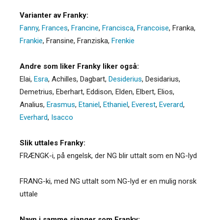
Varianter av Franky:
Fanny
,
Frances
,
Francine
,
Francisca
,
Francoise
,
Franka
,
Frankie
,
Fransine
,
Franziska
,
Frenkie
Andre som liker Franky liker også:
Elai
,
Esra
,
Achilles
,
Dagbart
,
Desiderius
,
Desidarius
,
Demetrius
,
Eberhart
,
Eddison
,
Elden
,
Elbert
,
Elios
,
Analius
,
Erasmus
,
Etaniel
,
Ethaniel
,
Everest
,
Everard
,
Everhard
,
Isacco
Slik uttales Franky:
FRÆNGK-i, på engelsk, der NG blir uttalt som en NG-lyd
FRANG-ki, med NG uttalt som NG-lyd er en mulig norsk
uttale
Navn i samme sjanger som Franky: