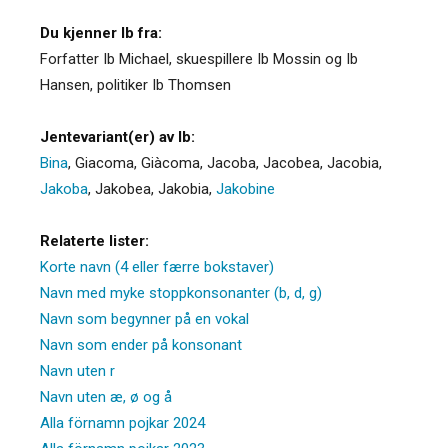
Du kjenner Ib fra:
Forfatter Ib Michael, skuespillere Ib Mossin og Ib
Hansen, politiker Ib Thomsen
Jentevariant(er) av Ib:
Bina
,
Giacoma
,
Giàcoma
,
Jacoba
,
Jacobea
,
Jacobia
,
Jakoba
,
Jakobea
,
Jakobia
,
Jakobine
Relaterte lister:
Korte navn (4 eller færre bokstaver)
Navn med myke stoppkonsonanter (b, d, g)
Navn som begynner på en vokal
Navn som ender på konsonant
Navn uten r
Navn uten æ, ø og å
Alla förnamn pojkar 2024