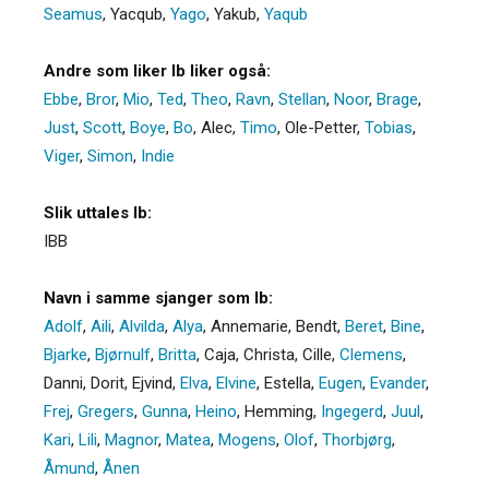
Seamus
,
Yacqub
,
Yago
,
Yakub
,
Yaqub
Andre som liker Ib liker også:
Ebbe
,
Bror
,
Mio
,
Ted
,
Theo
,
Ravn
,
Stellan
,
Noor
,
Brage
,
Just
,
Scott
,
Boye
,
Bo
,
Alec
,
Timo
,
Ole-Petter
,
Tobias
,
Viger
,
Simon
,
Indie
Slik uttales Ib:
IBB
Navn i samme sjanger som Ib:
Adolf
,
Aili
,
Alvilda
,
Alya
,
Annemarie
,
Bendt
,
Beret
,
Bine
,
Bjarke
,
Bjørnulf
,
Britta
,
Caja
,
Christa
,
Cille
,
Clemens
,
Danni
,
Dorit
,
Ejvind
,
Elva
,
Elvine
,
Estella
,
Eugen
,
Evander
,
Frej
,
Gregers
,
Gunna
,
Heino
,
Hemming
,
Ingegerd
,
Juul
,
Kari
,
Lili
,
Magnor
,
Matea
,
Mogens
,
Olof
,
Thorbjørg
,
Åmund
,
Ånen