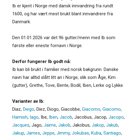
Ib er kjent i Norge med dansk innvandring fra rundt
1600, og har vært mest brukt blant innvandrere fra
Danmark.
Den 01.01.2026 var det 96 gutter/menn med Ib som
første eller eneste fornavn i Norge.
Derfor fungerer Ib godt nå:
Ib kan bli brukt i familier med norsk bakgrunn. Danske
navn har alltid slått litt an i Norge, slik som Åge, Kim
(gutter), Grethe, Tove, Bente, Bodil, Iben, Lerke og Lykke.
Varianter av Ib:
Diaz
,
Diego
,
Diez
,
Diogo
,
Giacobbe
,
Giacomo
,
Giacomo
,
Hamish
,
Iago
,
Ibe
,
Iben
,
Jacob
,
Jacobus
,
Jacop
,
Jacopo
,
Jacques
,
Jago
,
Jaime
,
Jakob
,
Jakobus
,
Jakop
,
Jakub
,
Jakup
,
James
,
Jeppe
,
Jimmy
,
Jokubas
,
Kuba
,
Santiago
,