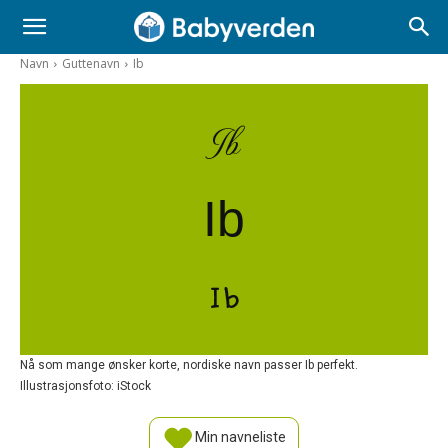
Navn
Guttenavn
Ib
Ib
Ib
Ib
Nå som mange ønsker korte, nordiske navn passer Ib perfekt.
Illustrasjonsfoto: iStock
Min navneliste