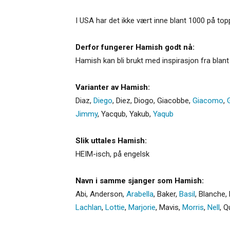
I USA har det ikke vært inne blant 1000 på top
Derfor fungerer Hamish godt nå:
Hamish kan bli brukt med inspirasjon fra blant
Varianter av Hamish:
Diaz
,
Diego
,
Diez
,
Diogo
,
Giacobbe
,
Giacomo
,
Jimmy
,
Yacqub
,
Yakub
,
Yaqub
Slik uttales Hamish:
HEIM-isch, på engelsk
Navn i samme sjanger som Hamish:
Abi
,
Anderson
,
Arabella
,
Baker
,
Basil
,
Blanche
,
Lachlan
,
Lottie
,
Marjorie
,
Mavis
,
Morris
,
Nell
,
Q