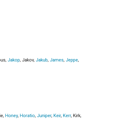
bus
,
Jakop
,
Jakov
,
Jakub
,
James
,
Jeppe
,
ie
,
Honey
,
Horatio
,
Juniper
,
Keir
,
Kerr
,
Kirk
,