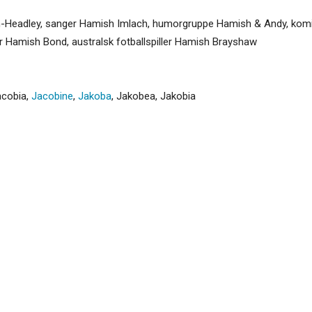
an-Headley, sanger Hamish Imlach, humorgruppe Hamish & Andy, komik
Hamish Bond, australsk fotballspiller Hamish Brayshaw
acobia
,
Jacobine
,
Jakoba
,
Jakobea
,
Jakobia