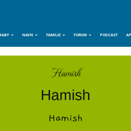
abyverden.no
BABY
NAVN
FAMILIE
FORUM
PODCAST
A
Hamish
Hamish
Hamish