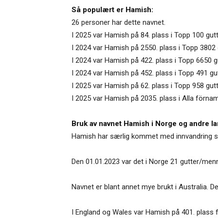
Så populært er Hamish:
26 personer har dette navnet.
I 2025 var Hamish på 84. plass i Topp 100 gut
I 2024 var Hamish på 2550. plass i Topp 3802
I 2024 var Hamish på 422. plass i Topp 6650 
I 2024 var Hamish på 452. plass i Topp 491 g
I 2025 var Hamish på 62. plass i Topp 958 gut
I 2025 var Hamish på 2035. plass i Alla förna
Bruk av navnet Hamish i Norge og andre la
Hamish har særlig kommet med innvandring si
Den 01.01.2023 var det i Norge 21 gutter/me
Navnet er blant annet mye brukt i Australia. Der
I England og Wales var Hamish på 401. plass fo