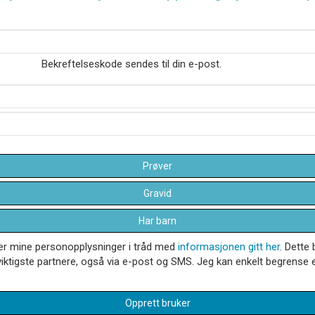
Bekreftelseskode sendes til din e-post.
Prøver
Gravid
Har barn
dler mine personopplysninger i tråd med
informasjonen gitt her
. Dette 
iktigste partnere, også via e-post og SMS. Jeg kan enkelt begrense el
Opprett bruker