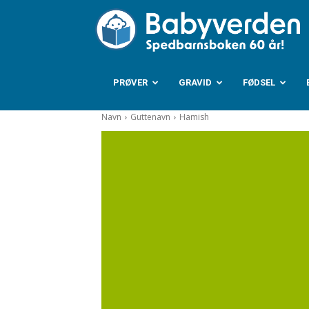
B
PRØVER
GRAVID
FØDSEL
Navn
Guttenavn
Hamish