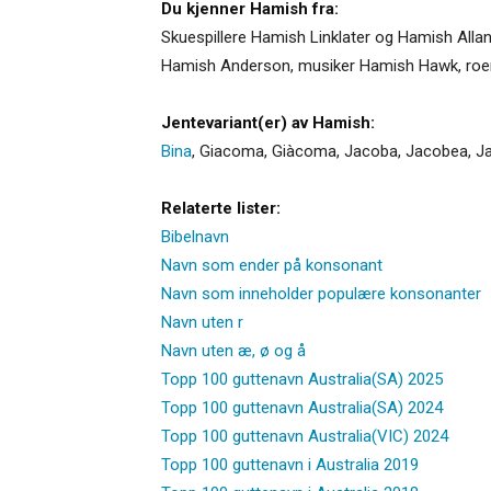
Du kjenner Hamish fra:
Skuespillere Hamish Linklater og Hamish All
Hamish Anderson, musiker Hamish Hawk, roer 
Jentevariant(er) av Hamish:
Bina
,
Giacoma
,
Giàcoma
,
Jacoba
,
Jacobea
,
J
Relaterte lister:
Bibelnavn
Navn som ender på konsonant
Navn som inneholder populære konsonanter
Navn uten r
Navn uten æ, ø og å
Topp 100 guttenavn Australia(SA) 2025
Topp 100 guttenavn Australia(SA) 2024
Topp 100 guttenavn Australia(VIC) 2024
Topp 100 guttenavn i Australia 2019