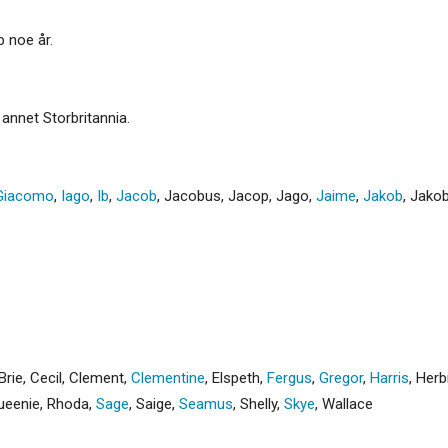
p noe år.
 annet Storbritannia.
Giacomo
,
Iago
,
Ib
,
Jacob
,
Jacobus
,
Jacop
,
Jago
,
Jaime
,
Jakob
,
Jako
Brie
,
Cecil
,
Clement
,
Clementine
,
Elspeth
,
Fergus
,
Gregor
,
Harris
,
Herb
ueenie
,
Rhoda
,
Sage
,
Saige
,
Seamus
,
Shelly
,
Skye
,
Wallace