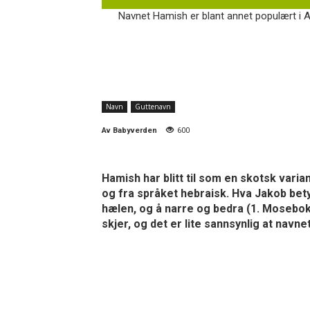
Navnet Hamish er blant annet populært i A
Navn
Guttenavn
Av
Babyverden
600
Hamish har blitt til som en skotsk vari
og fra språket hebraisk. Hva Jakob betyr
hælen, og å narre og bedra (1. Mosebok 
skjer, og det er lite sannsynlig at navne